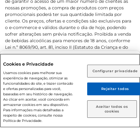
de garantir o acesso de um maior número de clientes as
nossas promoções, a compra de produtos com preços
promocionais poderá ter sua quantidade limitada por
cliente. Os preços, ofertas e condições são exclusivos para
o e-commerce e válidos durante o dia de hoje, podendo
sofrer alterações sem prévia notificação. Proibida a venda
de bebidas alcoólicas para menores de 18 anos, conforme
Lei n.º 8069/90, art. 81, inciso II (Estatuto da Criança e do
Adolescente). Preços e condições exclusivos para o
www.prezunic.com.br
, podendo sofrer alterações sem aviso
Selecione sua região:
Cookies e Privacidade
prévio. O valor mínimo para as compras on-line é de R$
Configurar privacidade
Rio de Janeiro (RJ)
Goiás (GO)
Usamos cookies para melhorar sua
80,00.
experiência de navegação, otimizar as
Ou
funcionalidades do site, e trazer conteúdo
e ofertas personalizadas para você,
Rejeitar todos
Caso queira comprar online, informe como deseja receber
baseadas em seu histórico de navegação.
suas compras:
Ao clicar em aceitar, você concorda em
armazenar cookies em seu dispositivo.
© 2026 Copyright. Todos os direitos
Aceitar todos os
Para informações mais detalhadas a
Entrega em casa
Retire em Loja
cookies
reservados Prezunic.
respeito de cookies, consulte nossa
Política de Privacidade.