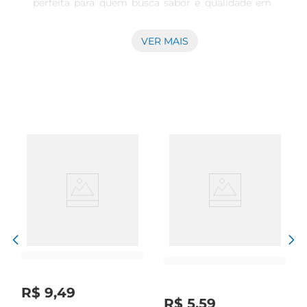
perfeita para quem busca sabor e qualidade em 
um lanche prático. Com 128g de pura crocância, 
essa torrada é elaborada com ingredientes 
VER MAIS
integrais, proporcionando uma experiência 
saborosa e nutritiva. Ideal para acompanhar suas 
refeições ou ser saboreada a qualquer hora do 
dia, ela é uma excelente opção para quem se 
preocupa com a alimentação saudável.

Benefícios dos ingredientes integrais  

Feita com farinha de trigo integral, a Torrada 
Bauducco oferece uma quantidade 
significativade fibras, que são essenciais para a 
saúde digestiva. As fibras ajudam a manter a 
saciedade por mais tempo, tornandoa uma ótima 
escolha para quem deseja controlar o apetite. 
Além disso, o consumo de alimentos integrais 
está associado a diversos benefícios para a saúde, 
incluindo a redução do risco de doenças crônicas.

R$
9
,
49
Versatilidade no seu dia a dia  

R$
5
,
59