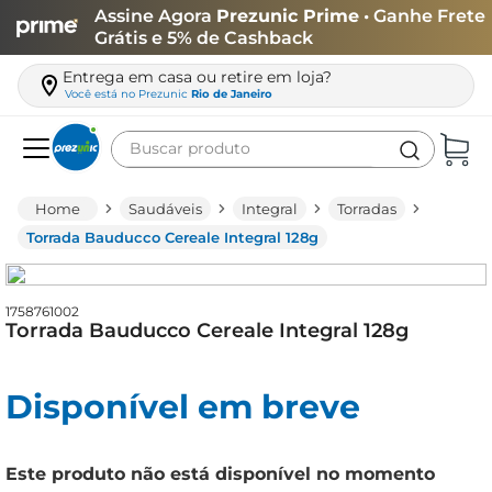
Assine Agora
Prezunic Prime
• Ganhe Frete
Grátis e 5% de Cashback
Entrega em casa ou retire em loja?
Você está no
Prezunic
Rio de Janeiro
Buscar produto
Termos mais buscados
Saudáveis
Integral
Torradas
carne
Torrada Bauducco Cereale Integral 128g
leite
café
1758761002
Torrada Bauducco Cereale Integral 128g
queijo
arroz
Disponível em breve
azeite
biscoito
Este produto não está disponível no momento