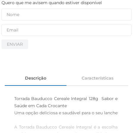
cerveja
Quero que me avisem quando estiver disponível
iogurte
papel higiênico
ENVIAR
Descrição
Características
Torrada Bauducco Cereale Integral 128g  Sabor e 
Saúde em Cada Crocante

Uma opção deliciosa e saudável para o seu lanche 
A Torrada Bauducco Cereale Integral é a escolha 