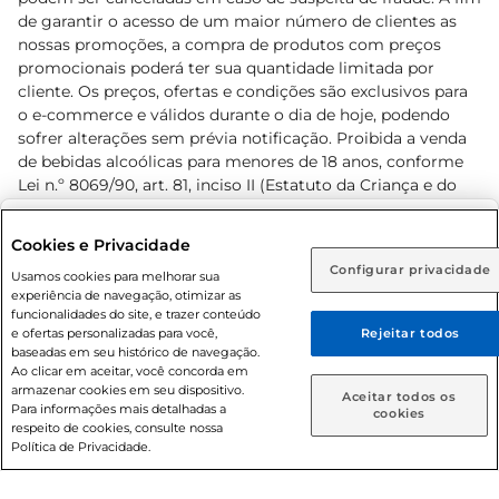
de garantir o acesso de um maior número de clientes as
nossas promoções, a compra de produtos com preços
promocionais poderá ter sua quantidade limitada por
cliente. Os preços, ofertas e condições são exclusivos para
o e-commerce e válidos durante o dia de hoje, podendo
sofrer alterações sem prévia notificação. Proibida a venda
de bebidas alcoólicas para menores de 18 anos, conforme
Lei n.º 8069/90, art. 81, inciso II (Estatuto da Criança e do
Adolescente). Preços e condições exclusivos para o
www.prezunic.com.br
, podendo sofrer alterações sem aviso
Selecione sua região:
Cookies e Privacidade
prévio. O valor mínimo para as compras on-line é de R$
Configurar privacidade
Rio de Janeiro (RJ)
Goiás (GO)
Usamos cookies para melhorar sua
80,00.
experiência de navegação, otimizar as
Ou
funcionalidades do site, e trazer conteúdo
e ofertas personalizadas para você,
Rejeitar todos
Caso queira comprar online, informe como deseja receber
baseadas em seu histórico de navegação.
suas compras:
Ao clicar em aceitar, você concorda em
armazenar cookies em seu dispositivo.
© 2026 Copyright. Todos os direitos
Aceitar todos os
Para informações mais detalhadas a
Entrega em casa
Retire em Loja
cookies
reservados Prezunic.
respeito de cookies, consulte nossa
Política de Privacidade.