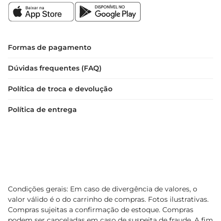
Com o tonalizante Biocolor Homem na cor 
Castanho Médio, você pode expressar seu estilo 
de maneira autêntica, realçando sua beleza 
natural com facilidade e segurança. Experimente 
Formas de pagamento
e sinta a diferença
Dúvidas frequentes (FAQ)
Política de troca e devolução
Política de entrega
Condições gerais: Em caso de divergência de valores, o
valor válido é o do carrinho de compras. Fotos ilustrativas.
Compras sujeitas a confirmação de estoque. Compras
podem ser canceladas em caso de suspeita de fraude. A fim