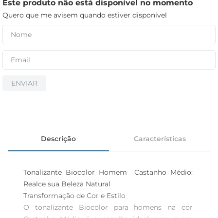
iogurte
Este produto não está disponível no momento
Quero que me avisem quando estiver disponível
papel higiênico
cerveja
ENVIAR
Descrição
Características
Tonalizante Biocolor Homem  Castanho Médio: 
Realce sua Beleza Natural

Transformação de Cor e Estilo

O tonalizante Biocolor para homens na cor 