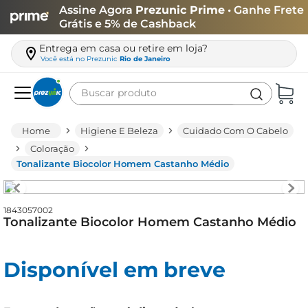
Assine Agora
Prezunic Prime
• Ganhe Frete
Grátis e 5% de Cashback
Entrega em casa ou retire em loja?
Você está no
Prezunic
Rio de Janeiro
Buscar produto
Termos mais buscados
Higiene E Beleza
Cuidado Com O Cabelo
carne
Coloração
Tonalizante Biocolor Homem Castanho Médio
leite
café
1843057002
queijo
Tonalizante Biocolor Homem Castanho Médio
biscoito
azeite
Disponível em breve
arroz