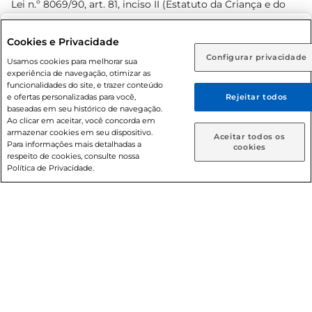
Lei n.º 8069/90, art. 81, inciso II (Estatuto da Criança e do
Adolescente). Preços e condições exclusivos para o
www.prezunic.com.br
, podendo sofrer alterações sem aviso
Selecione sua região:
Cookies e Privacidade
prévio. O valor mínimo para as compras on-line é de R$
Configurar privacidade
Rio de Janeiro (RJ)
Goiás (GO)
Usamos cookies para melhorar sua
80,00.
experiência de navegação, otimizar as
Ou
funcionalidades do site, e trazer conteúdo
e ofertas personalizadas para você,
Rejeitar todos
Caso queira comprar online, informe como deseja receber
baseadas em seu histórico de navegação.
suas compras:
Ao clicar em aceitar, você concorda em
armazenar cookies em seu dispositivo.
© 2026 Copyright. Todos os direitos
Aceitar todos os
Para informações mais detalhadas a
Entrega em casa
Retire em Loja
cookies
reservados Prezunic.
respeito de cookies, consulte nossa
Política de Privacidade.
Cencosud Brasil Comercial SA.CNPJ sob n° 39.346.861/0350-
38 . Sediada na Av. das Nações Unidas, 12.995, 21º andar, CEP:
04.578-000, Bairro Brooklin Paulista, na cidade de São Paulo
- SP.