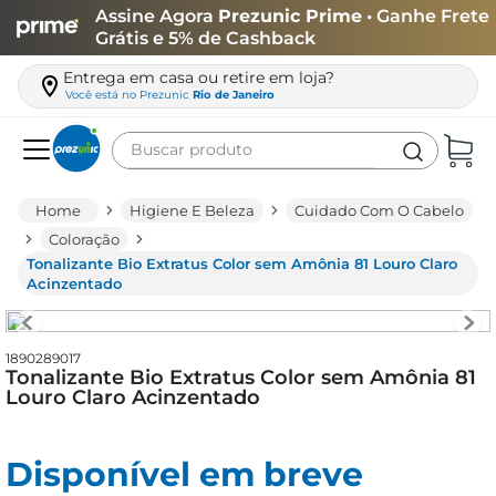
Assine Agora
Prezunic Prime
• Ganhe Frete
Grátis e 5% de Cashback
Entrega em casa ou retire em loja?
Você está no
Prezunic
Rio de Janeiro
Buscar produto
Termos mais buscados
Higiene E Beleza
Cuidado Com O Cabelo
carne
Coloração
Tonalizante Bio Extratus Color sem Amônia 81 Louro Claro
leite
Acinzentado
café
queijo
1890289017
Tonalizante Bio Extratus Color sem Amônia 81
biscoito
Louro Claro Acinzentado
azeite
arroz
Disponível em breve