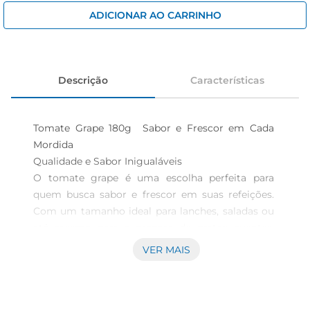
iogurte
ADICIONAR AO CARRINHO
papel higiênico
cerveja
Descrição
Características
Tomate Grape 180g  Sabor e Frescor em Cada 
Mordida

Qualidade e Sabor Inigualáveis  

O tomate grape é uma escolha perfeita para 
quem busca sabor e frescor em suas refeições. 
Com um tamanho ideal para lanches, saladas ou 
até mesmo para o preparo de pratos quentes, 
esses tomates se destacam pela sua doçura e 
VER MAIS
textura suculenta. Cada embalagem contém 180g 
de tomates cuidadosamente selecionados, 
prontos para agregar um toque especial às suas 