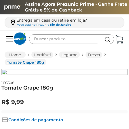
Assine Agora
Prezunic Prime
• Ganhe Frete
Grátis e 5% de Cashback
Entrega em casa ou retire em loja?
Você está no
Prezunic
Rio de Janeiro
Buscar produto
Termos mais buscados
Hortifruti
Legume
Fresco
carne
Tomate Grape 180g
leite
café
1195508
Tomate Grape 180g
queijo
arroz
R$
9
,
99
biscoito
azeite
Condições de pagamento