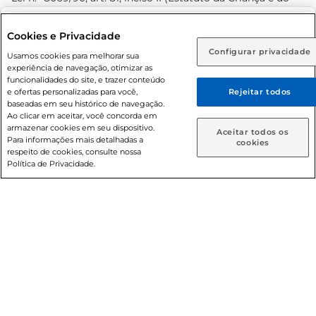
Adolescente). Preços e condições exclusivos para o
www.prezunic.com.br
, podendo sofrer alterações sem aviso
Selecione sua região:
Cookies e Privacidade
prévio. O valor mínimo para as compras on-line é de R$
Configurar privacidade
Rio de Janeiro (RJ)
Goiás (GO)
Usamos cookies para melhorar sua
80,00.
experiência de navegação, otimizar as
Ou
funcionalidades do site, e trazer conteúdo
e ofertas personalizadas para você,
Rejeitar todos
Caso queira comprar online, informe como deseja receber
baseadas em seu histórico de navegação.
suas compras:
Ao clicar em aceitar, você concorda em
armazenar cookies em seu dispositivo.
© 2026 Copyright. Todos os direitos
Aceitar todos os
Para informações mais detalhadas a
Entrega em casa
Retire em Loja
cookies
reservados Prezunic.
respeito de cookies, consulte nossa
Política de Privacidade.
Cencosud Brasil Comercial SA.CNPJ sob n° 39.346.861/0350-
38 . Sediada na Av. das Nações Unidas, 12.995, 21º andar, CEP:
04.578-000, Bairro Brooklin Paulista, na cidade de São Paulo
- SP.