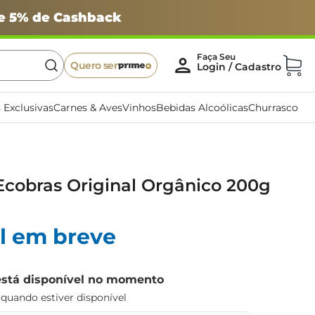
 e 5% de Cashback
Quero ser
 Exclusivas
Carnes & Aves
Vinhos
Bebidas Alcoólicas
Churrasco
Ecobras Original Orgânico 200g
l em breve
está disponível no momento
uando estiver disponível