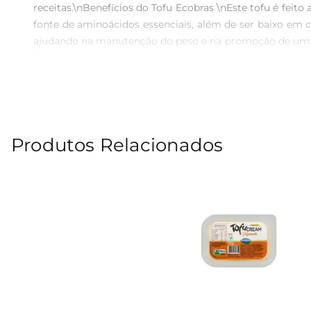
receitas.\nBenefícios do Tofu Ecobras \nEste tofu é feito
fonte de aminoácidos essenciais, além de ser baixo em c
ajudando na manutenção do peso e na promoção de uma bo
Experimente cortálo em cubos e adicionáloa saladas,
em sobremesas, como um substituto do queijo. Su
culinárias.\nArmazenamento e conservação  \nPara garant
para aproveitar todos os seus benefícios. Mantenha o pr
Produtos Relacionados