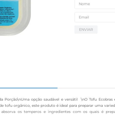
ENVIAR
rção\nUma opção saudável e versátil  \nO Tofu Ecobras é um
e tofu orgânico, este produto é ideal para preparar uma varied
absorva os temperos e ingredientes com os quais é prepar