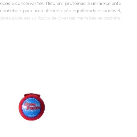
tóxicos e conservantes. Rico em proteínas, é umaexcelente 
contribuir para uma alimentação equilibrada e saudável, 
as pode ser utilizado de diversas maneiras na cozinha. 
ém pode ser utilizado em sopas, molhos ou até mesmo 
 para quem deseja explorar novas possibilidades 
zenálo na geladeira. Após aberto, consuma em até 3 dias 
s de outros alimentos.