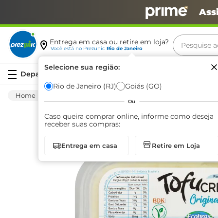
Ass
Pesquise aq
Entrega em casa ou retire em loja?
Você está no
Prezunic
Rio de Janeiro
Termos m
Selecione sua região:
Serviços
carne
Rio de Janeiro (RJ)
Goiás (GO)
Frios E Laticínios
Queijo
Outros Queijos
leite
Ou
café
Caso queira comprar online, informe como deseja
receber suas compras:
queijo
Entrega em casa
Retire em Loja
biscoit
azeite
arroz
iogurte
papel h