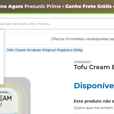
ine Agora
Prezunic Prime
• Ganhe Frete Grátis
ui por produto e/ou marca...
ais buscados
Ofertas Prime
Mais vendidos
Marcas
Tofu Cream Ecobras Original Orgânico 200g
1479536001
Tofu Cream 
o
Disponíve
Este produto não 
Quero que me avisem q
igiênico