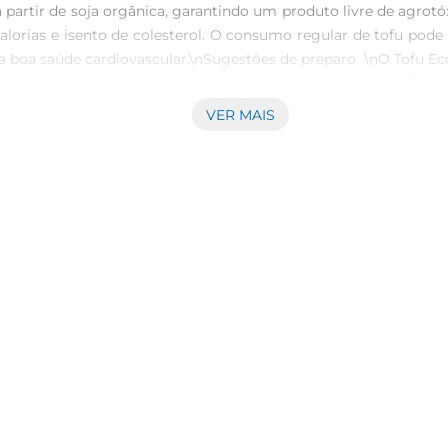
 a partir de soja orgânica, garantindo um produto livre de agro
alorias e isento de colesterol. O consumo regular de tofu pode 
a saúde cardiovascular.\nSugestões de preparo  \nO Tofu Ecobr
 ou marinar e grelhar para um acompanhamento saboroso. Tamb
a versatilidade faz dele um ingrediente indispensável
VER MAIS
ir a frescura e a qualidade do Tofu Ecobras, recomendase arma
oduto em um recipiente fechado para evitar a absorção de odore