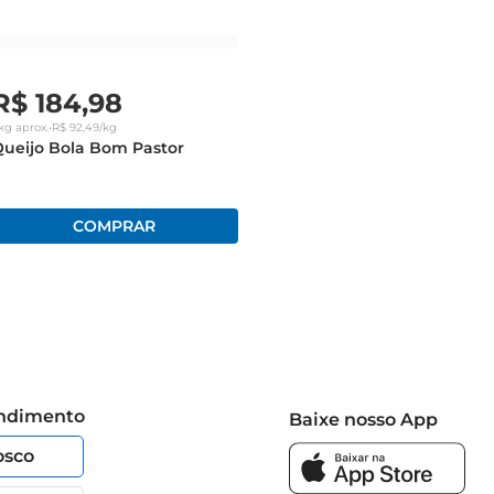
R$
184
,
98
kg
aprox.
•
R$
92
,
49
/kg
ueijo Bola Bom Pastor
endimento
Baixe nosso App
osco