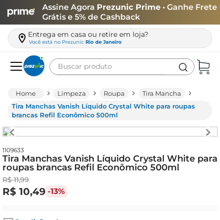
Assine Agora
Prezunic Prime
• Ganhe Frete
Grátis e 5% de Cashback
Entrega em casa ou retire em loja?
Você está no
Prezunic
Rio de Janeiro
Buscar produto
Termos mais buscados
Limpeza
Roupa
Tira Mancha
carne
Tira Manchas Vanish Líquido Crystal White para roupas
brancas Refil Econômico 500ml
leite
café
1109633
queijo
Tira Manchas Vanish Líquido Crystal White para
roupas brancas Refil Econômico 500ml
arroz
R$
11
,
99
azeite
R$
10
,
49
-
13%
biscoito