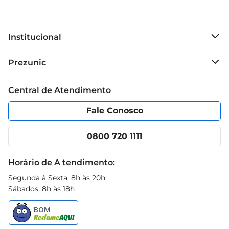
Institucional
Sobre o Prezunic
Prezunic
Grupo Cencosud
Trabalhe conosco
Blog Prezunic
Central de Atendimento
Política de Privacidade
Código de Ética
Portal do fornecedor
Encartes
Fale Conosco
Nossas lojas
App Prezunic
Cencosud Media
Clube Prezunic
0800 720 1111
Receitas
Black Friday
Horário de A tendimento:
Segunda à Sexta: 8h às 20h
Sábados: 8h às 18h