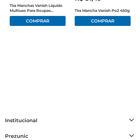
Tira Manchas Vanish Líquido
Multiuso Para Roupas
Tira Mancha Vanish Po2 450g
Instruções de uso Para obter os melhores 
Coloridas 1,5 Litros
resultados com o Tira Manchas Omo Ultra 
Espuma, recomendase aplicar o produto 
diretamente sobre a mancha, aguardandoalguns 
minutos para a ação do produto. Em seguida, 
basta enxaguar ou lavar normalmente. Esse 
processo simples é ideal para o cotidiano, 
mantendo suas peças em ótimo estado e com 
aparência renovada.

Compatibilidade e versatilidade Desenvolvido 
para ser eficaz em diversas superfícies têxteis, o 
tira manchas é ideal para roupas coloridas e 
brancas, tornandose uma opção versátil para o 
uso em casa. Sua fórmula é cuidadosa com os 
Institucional
tecidos, proporcionando proteção enquanto 
remove as manchas indesejadas, mantendo suas 
Sobre o Prezunic
Prezunic
roupas em perfeito estado por mais tempo.
Grupo Cencosud