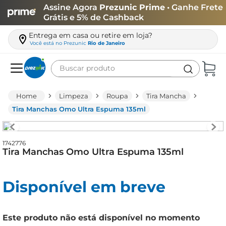
Assine Agora
Prezunic Prime
• Ganhe Frete
Grátis e 5% de Cashback
Entrega em casa ou retire em loja?
Você está no
Prezunic
Rio de Janeiro
Buscar produto
Termos mais buscados
Limpeza
Roupa
Tira Mancha
carne
Tira Manchas Omo Ultra Espuma 135ml
leite
café
1742776
Tira Manchas Omo Ultra Espuma 135ml
queijo
arroz
Disponível em breve
biscoito
azeite
Este produto não está disponível no momento