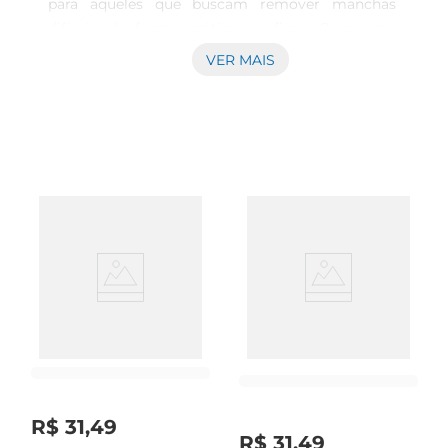
para aqueles que buscam remover manchas 
difíceis de forma prática e eficaz. Com uma 
fórmula especialmente desenvolvida, esse 
VER MAIS
produto atua de maneira rápida e profunda, 
deixando suas roupas mais limpas e cuidadas. 
Ideal para o dia a dia, é um aliado na rotina de 
lavagem, proporcionando resultados que trazem 
satisfação.

Tecnologia e praticidade em 135ml A embalagem 
de 135ml é fácil de manusear, permitindo que 
você aplique o produto diretamente nas 
manchas com precisão. A textura em espuma 
garante uma aplicação uniforme, facilitando a 
penetração do produto nas fibras do tecido. 
Dessa forma, mesmo as manchas mais 
remetidas podem ser tratadas de maneira eficaz, 
proporcionando um acabamento mais claro e 
R$
31
,
49
limpo em suas roupas.

R$
31
,
49