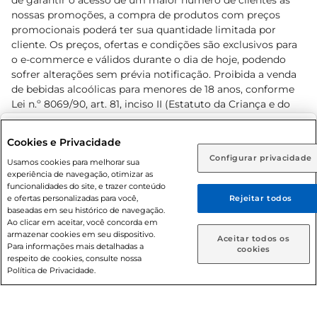
de garantir o acesso de um maior número de clientes as
nossas promoções, a compra de produtos com preços
promocionais poderá ter sua quantidade limitada por
cliente. Os preços, ofertas e condições são exclusivos para
o e-commerce e válidos durante o dia de hoje, podendo
sofrer alterações sem prévia notificação. Proibida a venda
de bebidas alcoólicas para menores de 18 anos, conforme
Lei n.º 8069/90, art. 81, inciso II (Estatuto da Criança e do
Adolescente). Preços e condições exclusivos para o
www.prezunic.com.br
, podendo sofrer alterações sem aviso
Selecione sua região:
Cookies e Privacidade
prévio. O valor mínimo para as compras on-line é de R$
Configurar privacidade
Rio de Janeiro (RJ)
Goiás (GO)
Usamos cookies para melhorar sua
80,00.
experiência de navegação, otimizar as
Ou
funcionalidades do site, e trazer conteúdo
e ofertas personalizadas para você,
Rejeitar todos
Caso queira comprar online, informe como deseja receber
baseadas em seu histórico de navegação.
suas compras:
Ao clicar em aceitar, você concorda em
armazenar cookies em seu dispositivo.
© 2026 Copyright. Todos os direitos
Aceitar todos os
Para informações mais detalhadas a
Entrega em casa
Retire em Loja
cookies
reservados Prezunic.
respeito de cookies, consulte nossa
Política de Privacidade.