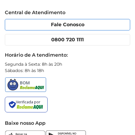
Trabalhe conosco
Blog Prezunic
Central de Atendimento
Política de Privacidade
Código de Ética
Portal do fornecedor
Encartes
Fale Conosco
Nossas lojas
App Prezunic
Cencosud Media
Clube Prezunic
0800 720 1111
Receitas
Black Friday
Horário de A tendimento:
Segunda à Sexta: 8h às 20h
Sábados: 8h às 18h
Baixe nosso App