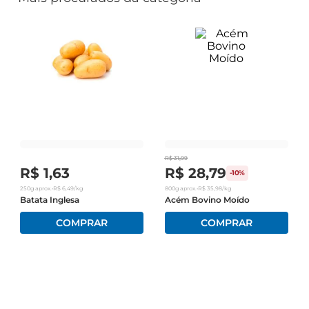
R$
31
,
99
R$
1
,
63
R$
28
,
79
-
10%
250g
aprox.
•
R$
6
,
49
/kg
800g
aprox.
•
R$
35
,
98
/kg
Batata Inglesa
Acém Bovino Moído