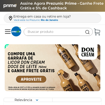
Assine Agora
Prezunic Prime
• Ganhe Frete
Grátis e 5% de Cashback
Entrega em casa ou retire em loja?
Você está no
Prezunic
Rio de Janeiro
Buscar produto
Termos mais buscados
carne
leite
café
queijo
biscoito
azeite
arroz
Relevância