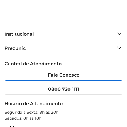
Institucional
Sobre o Prezunic
Prezunic
Grupo Cencosud
Trabalhe conosco
Blog Prezunic
Central de Atendimento
Política de Privacidade
Código de Ética
Portal do fornecedor
Encartes
Fale Conosco
Nossas lojas
App Prezunic
Cencosud Media
Clube Prezunic
0800 720 1111
Receitas
Black Friday
Horário de A tendimento:
Segunda à Sexta: 8h às 20h
Sábados: 8h às 18h