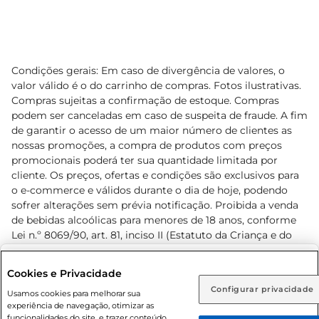
Condições gerais: Em caso de divergência de valores, o
valor válido é o do carrinho de compras. Fotos ilustrativas.
Compras sujeitas a confirmação de estoque. Compras
podem ser canceladas em caso de suspeita de fraude. A fim
de garantir o acesso de um maior número de clientes as
nossas promoções, a compra de produtos com preços
promocionais poderá ter sua quantidade limitada por
cliente. Os preços, ofertas e condições são exclusivos para
o e-commerce e válidos durante o dia de hoje, podendo
sofrer alterações sem prévia notificação. Proibida a venda
de bebidas alcoólicas para menores de 18 anos, conforme
Lei n.º 8069/90, art. 81, inciso II (Estatuto da Criança e do
Adolescente). Preços e condições exclusivos para o
www.prezunic.com.br
, podendo sofrer alterações sem aviso
Selecione sua região:
Cookies e Privacidade
prévio. O valor mínimo para as compras on-line é de R$
Configurar privacidade
Rio de Janeiro (RJ)
Goiás (GO)
Usamos cookies para melhorar sua
80,00.
experiência de navegação, otimizar as
Ou
funcionalidades do site, e trazer conteúdo