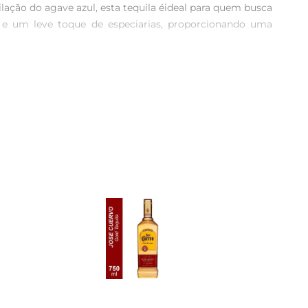
lação do agave azul, esta tequila éideal para quem busca 
 e um leve toque de especiarias, proporcionando uma 
 com a seleção cuidadosa das plantas de agave, que são 
equila de alta qualidade. O envelhecimento em barris de 
a suavidade e sabor rico a tornam uma escolha popular em 
as.
