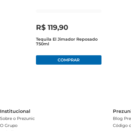
A Tequila Mex Jose Cuervo EspGold é mais do que uma b
R$
119
,
90
Tequila El Jimador Reposado
750ml
Institucional
Prezun
Sobre o Prezunic
Blog Pre
O Grupo
Código d