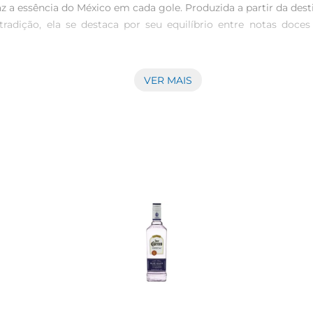
 a essência do México em cada gole. Produzida a partir da desti
adição, ela se destaca por seu equilíbrio entre notas doces
VER MAIS
o familiar, que remonta a mais de 250 anos. O processo começa
guida, esse suco é fermentado e destilado, resultando em uma t
deal paraser apreciada pura ou em coquetéis.

de de drinks clássicos, como margaritas e tequila sunrises. Su
 ou com gelo, realçando ainda mais suas características aromátic