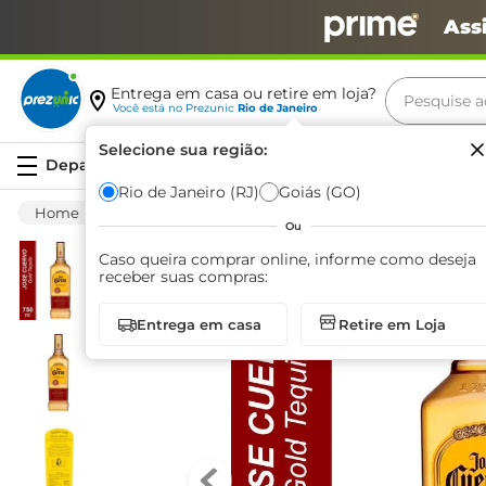
Ass
Pesquise aq
Entrega em casa ou retire em loja?
Você está no
Prezunic
Rio de Janeiro
Termos m
Selecione sua região:
Serviços
carne
Rio de Janeiro (RJ)
Goiás (GO)
Bebida Alcoólica
Destilado
Tequila
leite
Ou
café
Caso queira comprar online, informe como deseja
receber suas compras:
queijo
Entrega em casa
Retire em Loja
azeite
biscoit
arroz
iogurte
papel h