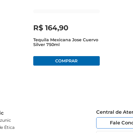
ebida
R$
164
,
90
Tequila Mexicana Jose Cuervo
Silver 750ml
Central de At
ic
zunic
Fale Con
e Ética