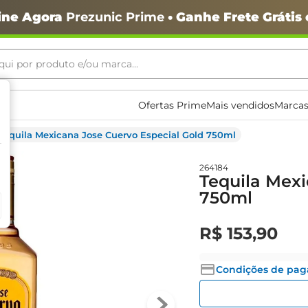
ine Agora
Prezunic Prime
• Ganhe Frete Grátis
ui por produto e/ou marca...
ais buscados
Ofertas Prime
Mais vendidos
Marcas
Tequila Mexicana Jose Cuervo Especial Gold 750ml
264184
Tequila Mexi
750ml
R$
153
,
90
o
Condições de pa
igiênico