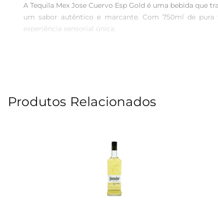
A Tequila Mex Jose Cuervo Esp Gold é uma bebida que traz
um sabor autêntico e marcante. Com 750ml de pura tr
experiência sensorial única.

Processo de Produção Artesanal  

A produção daTequila Jose Cuervo é um verdadeiro legad
cozidas em fornos de pedra para extrair seu suco. Em se
carvalho confere à bebida um caráter suave e complexo, i
Produtos Relacionados
Versatilidade em Coquetéis  

Esta tequila é perfeita para a preparação de uma varieda
festas e celebrações. Além disso, pode ser servida gelada
Especificações e Informações Técnicas  

 Volume: 750ml  

 Teor Alcoólico: 38  

 Tipo: Tequila Gold  

 Origem: México  
