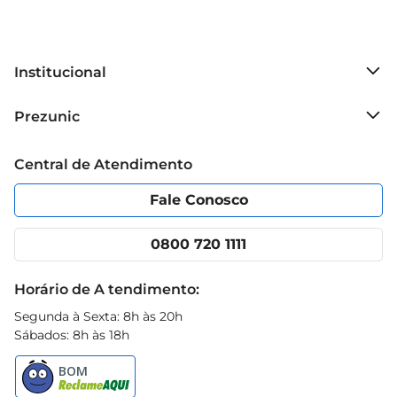
Institucional
Sobre o Prezunic
Prezunic
Grupo Cencosud
Trabalhe conosco
Blog Prezunic
Central de Atendimento
Política de Privacidade
Código de Ética
Portal do fornecedor
Encartes
Fale Conosco
Nossas lojas
App Prezunic
Cencosud Media
Clube Prezunic
0800 720 1111
Receitas
Black Friday
Horário de A tendimento:
Segunda à Sexta: 8h às 20h
Sábados: 8h às 18h