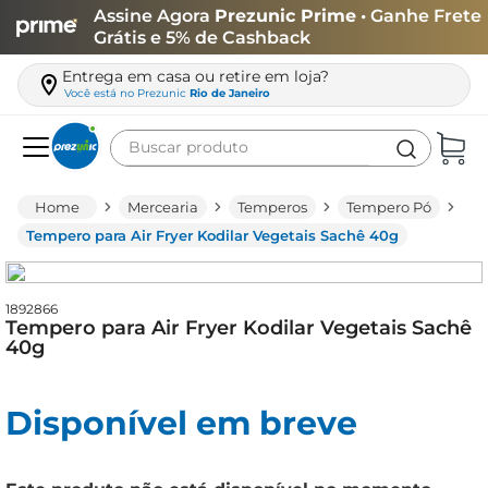
Assine Agora
Prezunic Prime
• Ganhe Frete
Grátis e 5% de Cashback
Entrega em casa ou retire em loja?
Você está no
Prezunic
Rio de Janeiro
Buscar produto
Termos mais buscados
Mercearia
Temperos
Tempero Pó
carne
Tempero para Air Fryer Kodilar Vegetais Sachê 40g
leite
café
1892866
Tempero para Air Fryer Kodilar Vegetais Sachê
queijo
40g
arroz
Disponível em breve
azeite
biscoito