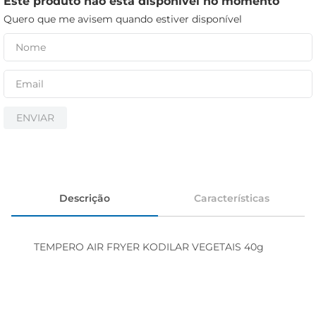
Este produto não está disponível no momento
cerveja
Quero que me avisem quando estiver disponível
iogurte
papel higiênico
ENVIAR
Descrição
Características
TEMPERO AIR FRYER KODILAR VEGETAIS 40g