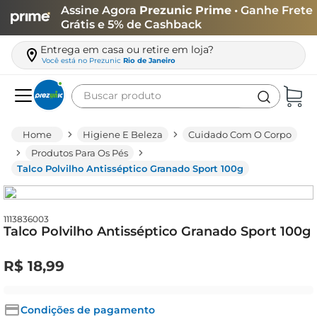
Assine Agora
Prezunic Prime
• Ganhe Frete
Grátis e 5% de Cashback
Entrega em casa ou retire em loja?
Você está no
Prezunic
Rio de Janeiro
Buscar produto
Termos mais buscados
Higiene E Beleza
Cuidado Com O Corpo
carne
Produtos Para Os Pés
Talco Polvilho Antisséptico Granado Sport 100g
leite
café
queijo
1113836003
Talco Polvilho Antisséptico Granado Sport 100g
azeite
R$
18
,
99
biscoito
arroz
Condições de pagamento