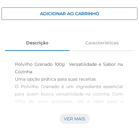
iogurte
papel higiênico
ADICIONAR AO CARRINHO
cerveja
Descrição
Características
Polvilho Granado 100g  Versatilidade e Sabor na 
Cozinha

Uma opção prática para suas receitas  

O Polvilho Granado é um ingrediente essencial 
para quem busca versatilidade na cozinha. Com 
100g de pura qualidade, ele é ideal para a 
preparação de uma variedade de pratos, desde 
pães de queijo até receitas sem glúten. Sua 
VER MAIS
textura fina e leve proporciona uma experiência 
única ao cozinhar, permitindo que você crie 
delícias que agradam a todos.
