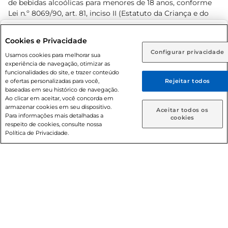
de bebidas alcoólicas para menores de 18 anos, conforme
Lei n.º 8069/90, art. 81, inciso II (Estatuto da Criança e do
Adolescente). Preços e condições exclusivos para o
www.prezunic.com.br
, podendo sofrer alterações sem aviso
Selecione sua região:
Cookies e Privacidade
prévio. O valor mínimo para as compras on-line é de R$
Configurar privacidade
Rio de Janeiro (RJ)
Goiás (GO)
Usamos cookies para melhorar sua
80,00.
experiência de navegação, otimizar as
Ou
funcionalidades do site, e trazer conteúdo
e ofertas personalizadas para você,
Rejeitar todos
Caso queira comprar online, informe como deseja receber
baseadas em seu histórico de navegação.
suas compras:
Ao clicar em aceitar, você concorda em
armazenar cookies em seu dispositivo.
© 2026 Copyright. Todos os direitos
Aceitar todos os
Para informações mais detalhadas a
Entrega em casa
Retire em Loja
cookies
reservados Prezunic.
respeito de cookies, consulte nossa
Política de Privacidade.
Cencosud Brasil Comercial SA.CNPJ sob n° 39.346.861/0350-
38 . Sediada na Av. das Nações Unidas, 12.995, 21º andar, CEP:
04.578-000, Bairro Brooklin Paulista, na cidade de São Paulo
- SP.