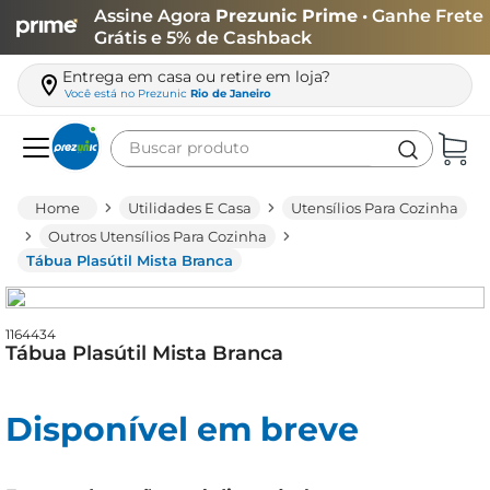
Assine Agora
Prezunic Prime
• Ganhe Frete
Grátis e 5% de Cashback
Entrega em casa ou retire em loja?
Você está no
Prezunic
Rio de Janeiro
Buscar produto
Termos mais buscados
Utilidades E Casa
Utensílios Para Cozinha
carne
Outros Utensílios Para Cozinha
Tábua Plasútil Mista Branca
leite
café
1164434
queijo
Tábua Plasútil Mista Branca
biscoito
azeite
Disponível em breve
arroz