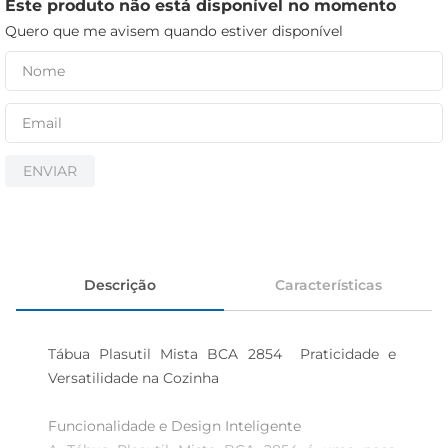
iogurte
Este produto não está disponível no momento
Quero que me avisem quando estiver disponível
papel higiênico
cerveja
ENVIAR
Descrição
Características
Tábua Plasutil Mista BCA 2854  Praticidade e 
Versatilidade na Cozinha

Funcionalidade e Design Inteligente  
