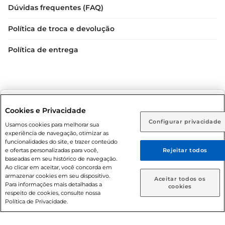
Dúvidas frequentes (FAQ)
Política de troca e devolução
Política de entrega
Selecione sua região:
Cookies e Privacidade
Configurar privacidade
Rio de Janeiro (RJ)
Goiás (GO)
Usamos cookies para melhorar sua
Condições gerais: Em caso de divergência de valores, o
experiência de navegação, otimizar as
valor válido é o do carrinho de compras. Fotos ilustrativas.
Ou
funcionalidades do site, e trazer conteúdo
e ofertas personalizadas para você,
Rejeitar todos
Compras sujeitas a confirmação de estoque. Compras
Caso queira comprar online, informe como deseja receber
baseadas em seu histórico de navegação.
podem ser canceladas em caso de suspeita de fraude. A fim
suas compras:
Ao clicar em aceitar, você concorda em
de garantir o acesso de um maior número de clientes as
armazenar cookies em seu dispositivo.
Aceitar todos os
nossas promoções, a compra de produtos com preços
Para informações mais detalhadas a
Entrega em casa
Retire em Loja
cookies
respeito de cookies, consulte nossa
promocionais poderá ter sua quantidade limitada por
Política de Privacidade.
cliente. Os preços, ofertas e condições são exclusivos para
o e-commerce e válidos durante o dia de hoje, podendo