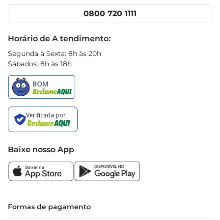
Cencosud Media
Clube Prezunic
0800 720 1111
Receitas
Black Friday
Horário de A tendimento:
Segunda à Sexta: 8h às 20h
Sábados: 8h às 18h
Baixe nosso App
Formas de pagamento