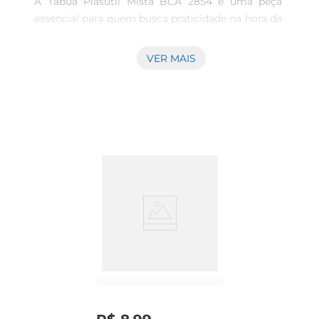
A Tábua Plasutil Mista BCA 2854 é uma peça 
essencial para quem busca praticidade na hora de 
preparar suas refeições. Com um design que 
combina eficiência e estética, essa tábua é ideal 
VER MAIS
para o dia a dia na cozinha. Sua superfície mista 
permite o uso de diferentes tipos de alimentos, 
facilitando o corte e a preparação de ingredientes 
variados, desde frutas e legumes até carnes e 
pães.

Materiais de Qualidade  

Produzida com materiais de alta qualidade, a 
Tábua Plasutil é resistente e fácil de limpar, 
garantindo durabilidade e higiene em 
suautilização. A tábua é leve, o que a torna fácil 
de manusear e armazenar, ocupando pouco 
espaço em sua cozinha. Além disso, sua 
superfície é projetada para evitar o acúmulo de 
resíduos, proporcionando uma experiência de uso 