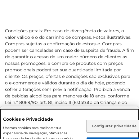
Condições gerais: Em caso de divergência de valores, o
valor válido é o do carrinho de compras. Fotos ilustrativas.
Compras sujeitas a confirmação de estoque. Compras
podem ser canceladas em caso de suspeita de fraude. A fim
de garantir o acesso de um maior número de clientes as
nossas promoções, a compra de produtos com preços
promocionais poderá ter sua quantidade limitada por
cliente. Os preços, ofertas e condições são exclusivos para
o e-commerce e válidos durante o dia de hoje, podendo
sofrer alterações sem prévia notificação. Proibida a venda
de bebidas alcoólicas para menores de 18 anos, conforme
Lei n.º 8069/90, art. 81, inciso II (Estatuto da Criança e do
Adolescente). Preços e condições exclusivos para o
www.prezunic.com.br
, podendo sofrer alterações sem aviso
Selecione sua região:
Cookies e Privacidade
prévio. O valor mínimo para as compras on-line é de R$
Configurar privacidade
Rio de Janeiro (RJ)
Goiás (GO)
Usamos cookies para melhorar sua
80,00.
experiência de navegação, otimizar as
Ou
funcionalidades do site, e trazer conteúdo