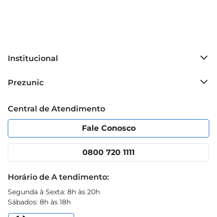
Institucional
Sobre o Prezunic
Prezunic
Grupo Cencosud
Trabalhe conosco
Blog Prezunic
Central de Atendimento
Política de Privacidade
Código de Ética
Portal do fornecedor
Encartes
Fale Conosco
Nossas lojas
App Prezunic
Cencosud Media
Clube Prezunic
0800 720 1111
Receitas
Black Friday
Horário de A tendimento:
Segunda à Sexta: 8h às 20h
Sábados: 8h às 18h