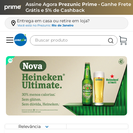
Assine Agora
Prezunic Prime
• Ganhe Frete
Grátis e 5% de Cashback
Entrega em casa ou retire em loja?
Você está no
Prezunic
Rio de Janeiro
Buscar produto
Termos mais buscados
carne
leite
café
queijo
arroz
biscoito
azeite
Relevância