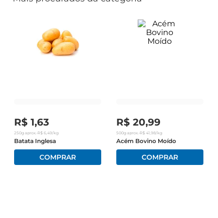
R$
1
,
63
R$
20
,
99
250g
aprox.
•
R$
6
,
49
/kg
500g
aprox.
•
R$
41
,
98
/kg
Batata Inglesa
Acém Bovino Moído