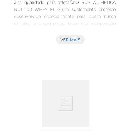
alta qualidade para atletas\nO SUP ATLHETICA 
NUT 100 WHEY FL é um suplemento proteico 
desenvolvido especialmente para quem busca 
otimizar o desempenho físico e a recuperação 
muscular. Com 900g de pura proteína de soro de 
leite, este produto é ideal para atletas e 
VER MAIS
praticantes de atividades físicas que desejam 
aumentar a ingestão proteica de forma prática e 
saborosa. O sabor chocolate proporciona uma 
experiência agradável, tornando o consumo do 
suplemento um momento 
prazeroso.\n\nBenefícios da proteína de soro de 
leite\nA proteína de soro de leite é reconhecida 
por sua rápida absorção e alto valor biológico, o 
que a torna uma escolha excelente para a 
recuperação póstreino. Com aminoácidos 
essenciais que ajudam na construção e reparação 
muscular, o SUP ATLHETICA NUT 100 WHEY FL é 
um aliado na busca por resultados eficazes. Além 