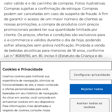
valor válido é o do carrinho de compras. Fotos ilustrativas.
Compras sujeitas a confirmação de estoque. Compras
podem ser canceladas em caso de suspeita de fraude. A fim
de garantir o acesso de um maior número de clientes as
nossas promoções, a compra de produtos com preços
promocionais poderá ter sua quantidade limitada por
cliente. Os preços, ofertas e condições são exclusivos para
o e-commerce e válidos durante o dia de hoje, podendo
sofrer alterações sem prévia notificação. Proibida a venda
de bebidas alcoólicas para menores de 18 anos, conforme
Lei n.º 8069/90, art. 81, inciso II (Estatuto da Criança e do
Adolescente). Preços e condições exclusivos para o
www.prezunic.com.br
, podendo sofrer alterações sem aviso
Selecione sua região:
Cookies e Privacidade
prévio. O valor mínimo para as compras on-line é de R$
Configurar privacidade
Rio de Janeiro (RJ)
Goiás (GO)
Usamos cookies para melhorar sua
80,00.
experiência de navegação, otimizar as
Ou
funcionalidades do site, e trazer conteúdo
e ofertas personalizadas para você,
Rejeitar todos
Caso queira comprar online, informe como deseja receber
baseadas em seu histórico de navegação.
suas compras:
Ao clicar em aceitar, você concorda em
armazenar cookies em seu dispositivo.
© 2026 Copyright. Todos os direitos
Aceitar todos os
Para informações mais detalhadas a
Entrega em casa
Retire em Loja
cookies
reservados Prezunic.
respeito de cookies, consulte nossa