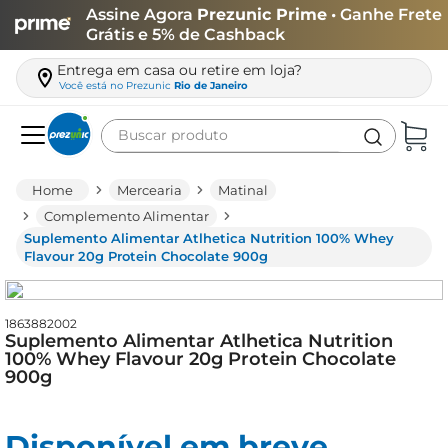
Assine Agora
Prezunic Prime
• Ganhe Frete
Grátis e 5% de Cashback
Entrega em casa ou retire em loja?
Você está no
Prezunic
Rio de Janeiro
Buscar produto
Termos mais buscados
Mercearia
Matinal
carne
Complemento Alimentar
Suplemento Alimentar Atlhetica Nutrition 100% Whey
leite
Flavour 20g Protein Chocolate 900g
café
queijo
1863882002
Suplemento Alimentar Atlhetica Nutrition
azeite
100% Whey Flavour 20g Protein Chocolate
900g
biscoito
arroz
Disponível em breve