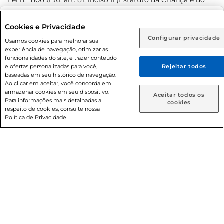
Lei n.º 8069/90, art. 81, inciso II (Estatuto da Criança e do
Adolescente). Preços e condições exclusivos para o
www.prezunic.com.br
, podendo sofrer alterações sem aviso
Selecione sua região:
Cookies e Privacidade
prévio. O valor mínimo para as compras on-line é de R$
Configurar privacidade
Rio de Janeiro (RJ)
Goiás (GO)
Usamos cookies para melhorar sua
80,00.
experiência de navegação, otimizar as
Ou
funcionalidades do site, e trazer conteúdo
e ofertas personalizadas para você,
Rejeitar todos
Caso queira comprar online, informe como deseja receber
baseadas em seu histórico de navegação.
suas compras:
Ao clicar em aceitar, você concorda em
armazenar cookies em seu dispositivo.
© 2026 Copyright. Todos os direitos
Aceitar todos os
Para informações mais detalhadas a
Entrega em casa
Retire em Loja
cookies
reservados Prezunic.
respeito de cookies, consulte nossa
Política de Privacidade.
Cencosud Brasil Comercial SA.CNPJ sob n° 39.346.861/0350-
38 . Sediada na Av. das Nações Unidas, 12.995, 21º andar, CEP:
04.578-000, Bairro Brooklin Paulista, na cidade de São Paulo
- SP.