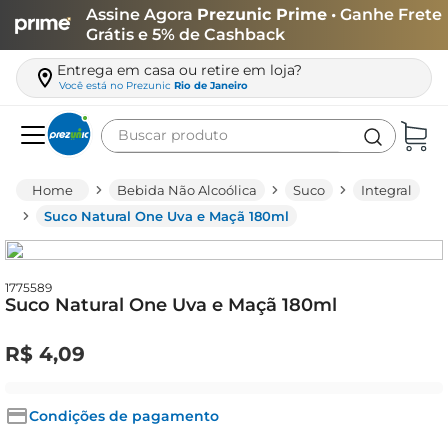
Assine Agora
Prezunic Prime
• Ganhe Frete
Grátis e 5% de Cashback
Entrega em casa ou retire em loja?
Você está no
Prezunic
Rio de Janeiro
Buscar produto
Termos mais buscados
Bebida Não Alcoólica
Suco
Integral
carne
Suco Natural One Uva e Maçã 180ml
leite
café
1775589
Suco Natural One Uva e Maçã 180ml
queijo
arroz
R$
4
,
09
biscoito
azeite
Condições de pagamento