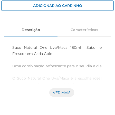
cerveja
ADICIONAR AO CARRINHO
iogurte
papel higiênico
Descrição
Características
Suco Natural One Uva/Maca 180ml  Sabor e 
Frescor em Cada Gole

Uma combinação refrescante para o seu dia a dia 
O Suco Natural One Uva/Maca é a escolha ideal 
para quem busca uma bebida saborosa e 
saudável. Com 180ml de puro frescor, este suco é 
VER MAIS
feito com ingredientes selecionados, 
proporcionando um sabor autêntico e uma 
experiência única a cada gole. A mistura da uva 