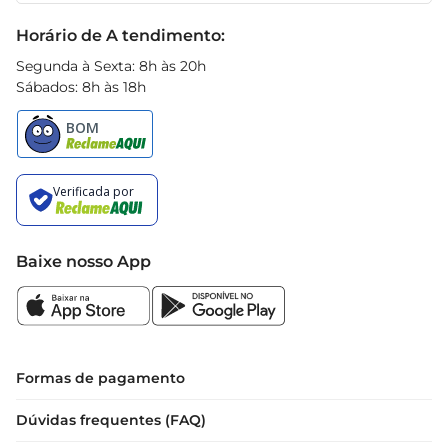
saudável. Com um sabor que agrada a todos, é 
Black Friday
Horário de A tendimento:
uma escolha consciente para quem deseja 
manter uma alimentação equilibrada sem abrir 
Segunda à Sexta: 8h às 20h
Sábados: 8h às 18h
mão do prazer de beber algo delicioso. Aproveite 
o frescor e a qualidade deste suco em sua rotina 
diária
Baixe nosso App
Formas de pagamento
Dúvidas frequentes (FAQ)