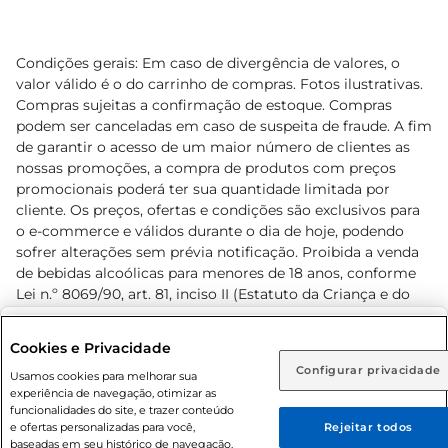
Condições gerais: Em caso de divergência de valores, o
valor válido é o do carrinho de compras. Fotos ilustrativas.
Compras sujeitas a confirmação de estoque. Compras
podem ser canceladas em caso de suspeita de fraude. A fim
de garantir o acesso de um maior número de clientes as
nossas promoções, a compra de produtos com preços
promocionais poderá ter sua quantidade limitada por
cliente. Os preços, ofertas e condições são exclusivos para
o e-commerce e válidos durante o dia de hoje, podendo
sofrer alterações sem prévia notificação. Proibida a venda
de bebidas alcoólicas para menores de 18 anos, conforme
Lei n.º 8069/90, art. 81, inciso II (Estatuto da Criança e do
Adolescente). Preços e condições exclusivos para o
www.prezunic.com.br
, podendo sofrer alterações sem aviso
Selecione sua região:
Cookies e Privacidade
prévio. O valor mínimo para as compras on-line é de R$
Configurar privacidade
Rio de Janeiro (RJ)
Goiás (GO)
Usamos cookies para melhorar sua
80,00.
experiência de navegação, otimizar as
Ou
funcionalidades do site, e trazer conteúdo
e ofertas personalizadas para você,
Rejeitar todos
Caso queira comprar online, informe como deseja receber
baseadas em seu histórico de navegação.