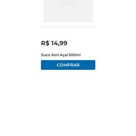
R$
14
,
99
Suco Ami Açaí 500ml