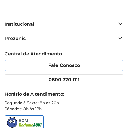
Institucional
Sobre o Prezunic
Prezunic
Grupo Cencosud
Trabalhe conosco
Blog Prezunic
Central de Atendimento
Política de Privacidade
Código de Ética
Portal do fornecedor
Encartes
Fale Conosco
Nossas lojas
App Prezunic
Cencosud Media
Clube Prezunic
0800 720 1111
Receitas
Black Friday
Horário de A tendimento:
Segunda à Sexta: 8h às 20h
Sábados: 8h às 18h