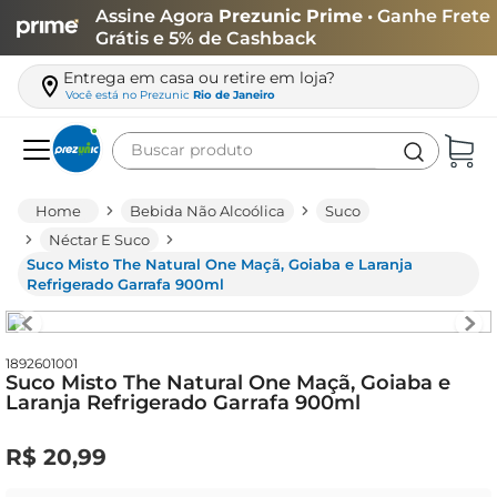
Assine Agora
Prezunic Prime
• Ganhe Frete
Grátis e 5% de Cashback
Entrega em casa ou retire em loja?
Você está no
Prezunic
Rio de Janeiro
Buscar produto
Termos mais buscados
Bebida Não Alcoólica
Suco
carne
Néctar E Suco
Suco Misto The Natural One Maçã, Goiaba e Laranja
leite
Refrigerado Garrafa 900ml
café
queijo
1892601001
Suco Misto The Natural One Maçã, Goiaba e
arroz
Laranja Refrigerado Garrafa 900ml
azeite
R$
20
,
99
biscoito