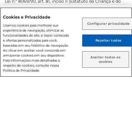
Lei n.º 8069/90, art. 81, inciso II (Estatuto da Criança e do
Adolescente). Preços e condições exclusivos para o
www.prezunic.com.br
, podendo sofrer alterações sem aviso
Selecione sua região:
Cookies e Privacidade
prévio. O valor mínimo para as compras on-line é de R$
Configurar privacidade
Rio de Janeiro (RJ)
Goiás (GO)
Usamos cookies para melhorar sua
80,00.
experiência de navegação, otimizar as
Ou
funcionalidades do site, e trazer conteúdo
e ofertas personalizadas para você,
Rejeitar todos
Caso queira comprar online, informe como deseja receber
baseadas em seu histórico de navegação.
suas compras:
Ao clicar em aceitar, você concorda em
armazenar cookies em seu dispositivo.
© 2026 Copyright. Todos os direitos
Aceitar todos os
Para informações mais detalhadas a
Entrega em casa
Retire em Loja
cookies
reservados Prezunic.
respeito de cookies, consulte nossa
Política de Privacidade.
Cencosud Brasil Comercial SA.CNPJ sob n° 39.346.861/0350-
38 . Sediada na Av. das Nações Unidas, 12.995, 21º andar, CEP:
04.578-000, Bairro Brooklin Paulista, na cidade de São Paulo
- SP.