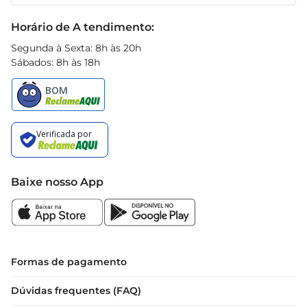
Receitas
 Ingredientes: Suco de uva concentrado, água  

Black Friday
Horário de A tendimento:
 Sem adição de açúcares ou conservantes  

Segunda à Sexta: 8h às 20h
Experimente o Suco Del Valle 100 Uva e descubra 
Sábados: 8h às 18h
um novo padrão de sabor e qualidade. Ideal para 
quem valoriza uma alimentação saudável e 
saborosa
Baixe nosso App
Formas de pagamento
Dúvidas frequentes (FAQ)