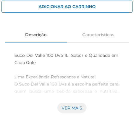
iogurte
ADICIONAR AO CARRINHO
papel higiênico
cerveja
Descrição
Características
Suco Del Valle 100 Uva 1L  Sabor e Qualidade em 
Cada Gole

Uma Experiência Refrescante e Natural  

O Suco Del Valle 100 Uva é a escolha perfeita para 
quem busca uma bebida saborosa e nutritiva. 
Com 1 litro de puro suco de uva, sem adição de 
açúcares ou conservantes, ele proporciona uma 
VER MAIS
experiência refrescante a cada gole. Ideal para 
acompanhar refeições, lanches ou simplesmente 
para saciara sede, este suco é uma excelente 