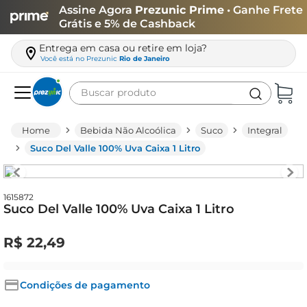
Assine Agora
Prezunic Prime
• Ganhe Frete
Grátis e 5% de Cashback
Entrega em casa ou retire em loja?
Você está no
Prezunic
Rio de Janeiro
Buscar produto
Termos mais buscados
Bebida Não Alcoólica
Suco
Integral
carne
Suco Del Valle 100% Uva Caixa 1 Litro
leite
café
1615872
Suco Del Valle 100% Uva Caixa 1 Litro
queijo
azeite
R$
22
,
49
biscoito
arroz
Condições de pagamento