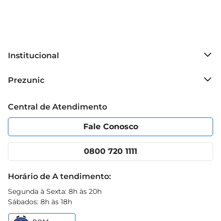
esaúde para seus momentos
Institucional
Sobre o Prezunic
Prezunic
Grupo Cencosud
Trabalhe conosco
Blog Prezunic
Central de Atendimento
Política de Privacidade
Código de Ética
Portal do fornecedor
Encartes
Fale Conosco
Nossas lojas
App Prezunic
Cencosud Media
Clube Prezunic
0800 720 1111
Receitas
Black Friday
Horário de A tendimento:
Segunda à Sexta: 8h às 20h
Sábados: 8h às 18h