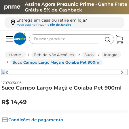
Assine Agora
Prezunic Prime
• Ganhe Frete
Grátis e 5% de Cashback
Entrega em casa ou retire em loja?
Você está no
Prezunic
Rio de Janeiro
Buscar produto
Termos mais buscados
Bebida Não Alcoólica
Suco
Integral
carne
Suco Campo Largo Maçã e Goiaba Pet 900ml
leite
café
1707665003
Suco Campo Largo Maçã e Goiaba Pet 900ml
queijo
arroz
R$
14
,
49
azeite
biscoito
Condições de pagamento