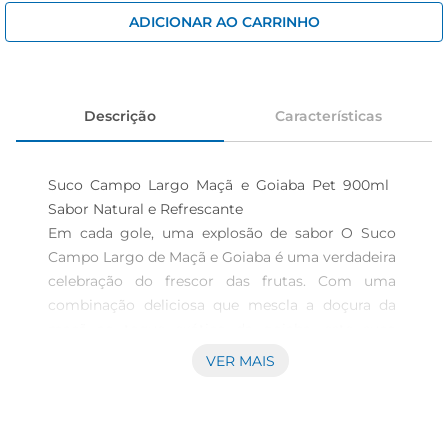
cerveja
ADICIONAR AO CARRINHO
iogurte
papel higiênico
Descrição
Características
Suco Campo Largo Maçã e Goiaba Pet 900ml  
Sabor Natural e Refrescante

Em cada gole, uma explosão de sabor O Suco 
Campo Largo de Maçã e Goiaba é uma verdadeira 
celebração do frescor das frutas. Com uma 
combinação deliciosa que mescla a doçura da 
maçã ao toque exótico da goiaba, este suco 
integral proporciona uma experiência saborosa e 
VER MAIS
natural, perfeita para qualquer momento do dia.

Versatilidade e praticidade para o seu dia a dia 
Ideal para ser consumido puro ou em 