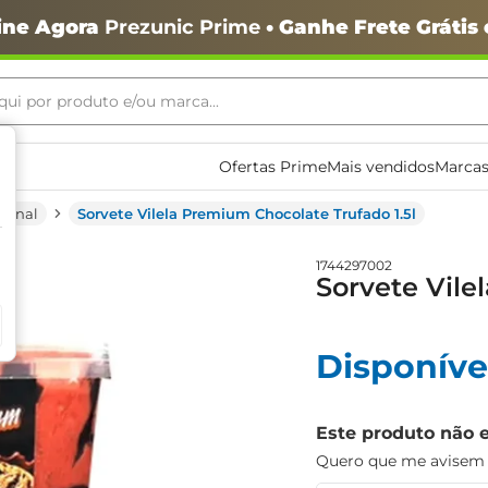
ine Agora
Prezunic Prime
• Ganhe Frete Grátis
ui por produto e/ou marca...
ais buscados
Ofertas Prime
Mais vendidos
Marcas
ional
Sorvete Vilela Premium Chocolate Trufado 1.5l
1744297002
Sorvete Vile
Disponíve
o
Este produto não 
Quero que me avisem q