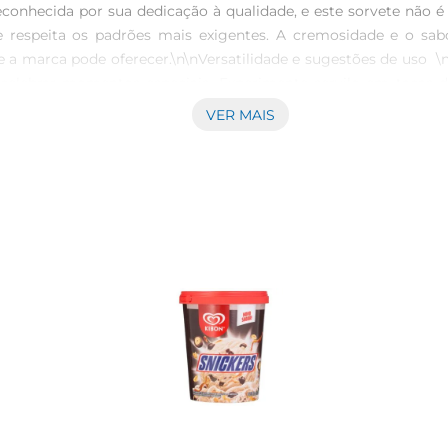
econhecida por sua dedicação à qualidade, e este sorvete não é 
 respeita os padrões mais exigentes. A cremosidade e o sabo
arca pode oferecer.\n\nVersatilidade e sugestões de uso  \nEs
celebrar momentos especiais. Experimente servilo em taças d
Além disso, pode ser utilizado como recheio de bolos ou em m
VER MAIS
remium vem em uma embalagem de 1.5 litros, ideal para comp
colha que agrada a todos. A sua composição é cuidadosamente e