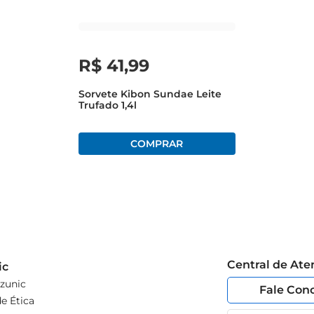
R$
41
,
99
Sorvete Kibon Sundae Leite
Trufado 1,4l
Central de At
ic
zunic
Fale Con
e Ética