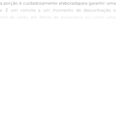
ada porção é cuidadosamente elaboradapara garantir uma 
ente. É um convite a um momento de descontração e 
quente de verão, em festas de aniversário ou como uma 
e bolos ou tortas, ou simplesmente para ser degustado 
Tentazione é uma opção que combina sabor e qualidade, 
r mão de momentos de prazer e sabor. Desfrute de cada 