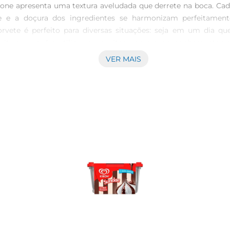
tazione apresenta uma textura aveludada que derrete na boca. C
eite e a doçura dos ingredientes se harmonizam perfeitam
e sorvete é perfeito para diversas situações: seja em um dia 
ermite que você o utilize em receitas, como acompanhamentos d
 indulgência.\nInformações adicionais  \nO sorvete Nobrelli 
VER MAIS
orvete. Com 1.5 litros, ele é ideal para quem não quer abri