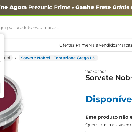
ine Agora
Prezunic Prime
• Ganhe Frete Grátis
ui por produto e/ou marca...
ais buscados
Ofertas Prime
Mais vendidos
Marcas
ional
Sorvete Nobrelli Tentazione Grego 1,5l
1801404002
Sorvete Nobr
o
Disponíve
Este produto não 
Quero que me avisem q
igiênico