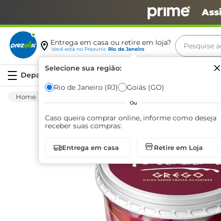
Ass
Pesquise aq
Entrega em casa ou retire em loja?
Você está no
Prezunic
Rio de Janeiro
Termos m
Selecione sua região:
Serviços
carne
Rio de Janeiro (RJ)
Goiás (GO)
Congelados
Sobremesa
Sorvete Convenc
leite
Ou
café
Caso queira comprar online, informe como deseja
receber suas compras:
queijo
Entrega em casa
Retire em Loja
biscoit
azeite
arroz
iogurte
papel h