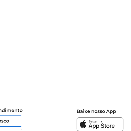
endimento
Baixe nosso App
osco