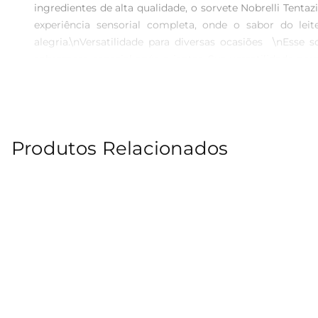
ingredientes de alta qualidade, o sorvete Nobrelli Ten
experiência sensorial completa, onde o sabor do l
alegria.\nVersatilidade para diversas ocasiões  \nEss
sobremesa especial após o jantar. Sua versatilidade p
puro. A cada colherada, você se permite um momento de
sendo uma escolha acertada para quem aprecia um bom s
colherada e deixese levar pela tentação
Produtos Relacionados