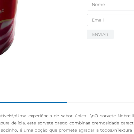
ENVIAR
sistíveis\nUma experiência de sabor única  \nO sorvete Nobre
 pura delícia, este sorvete grego combinaa cremosidade caract
ar sozinho, é uma opção que promete agradar a todos.\nTextura