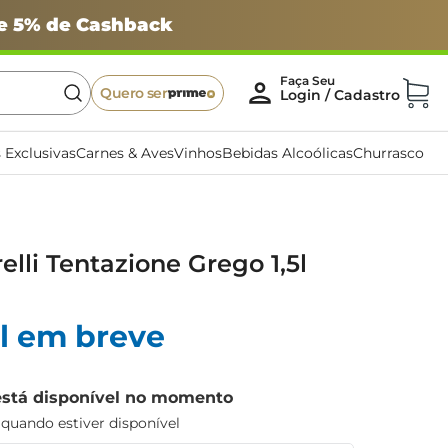
 e 5% de Cashback
Quero ser
 Exclusivas
Carnes & Aves
Vinhos
Bebidas Alcoólicas
Churrasco
elli Tentazione Grego 1,5l
l em breve
está disponível no momento
uando estiver disponível