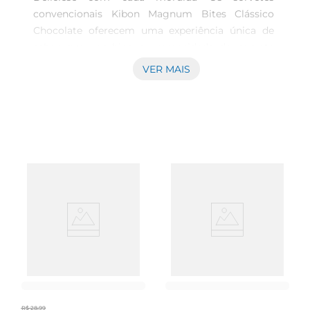
convencionais Kibon Magnum Bites Clássico 
Chocolate oferecem uma experiência única de 
sabor que combina a cremosidade do sorvete 
com a crocância do chocolate. Elaborado para 
VER MAIS
aqueles que buscam um momento de prazer na 
correria do cotidiano, este produto é perfeito 
para saborear em qualquer ocasião, seja em um 
lanche entre amigos, como acompanhamento de 
uma programação cinematográfica ou 
simplesmente para se mimar após um dia 
cansativo.

Uma combinação de texturas e sabores Cada 
unidade de 92g traz um blend irresistível de 
sabores. Ao morder o envoltório de chocolate, 
você descobrirá um sorvete clássico de chocolate 
que derrete na boca, criando uma fusão perfeita 
de doçura e intensidade. Essa combinação 
R$
28
,
99