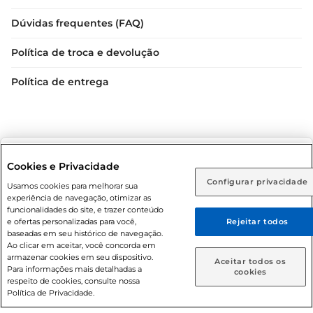
Dúvidas frequentes (FAQ)
Política de troca e devolução
Política de entrega
Selecione sua região:
Cookies e Privacidade
Configurar privacidade
Rio de Janeiro (RJ)
Goiás (GO)
Usamos cookies para melhorar sua
Condições gerais: Em caso de divergência de valores, o
experiência de navegação, otimizar as
valor válido é o do carrinho de compras. Fotos ilustrativas.
Ou
funcionalidades do site, e trazer conteúdo
e ofertas personalizadas para você,
Rejeitar todos
Compras sujeitas a confirmação de estoque. Compras
Caso queira comprar online, informe como deseja receber
baseadas em seu histórico de navegação.
podem ser canceladas em caso de suspeita de fraude. A fim
suas compras:
Ao clicar em aceitar, você concorda em
de garantir o acesso de um maior número de clientes as
armazenar cookies em seu dispositivo.
Aceitar todos os
nossas promoções, a compra de produtos com preços
Para informações mais detalhadas a
Entrega em casa
Retire em Loja
cookies
respeito de cookies, consulte nossa
promocionais poderá ter sua quantidade limitada por
Política de Privacidade.
cliente. Os preços, ofertas e condições são exclusivos para
o e-commerce e válidos durante o dia de hoje, podendo