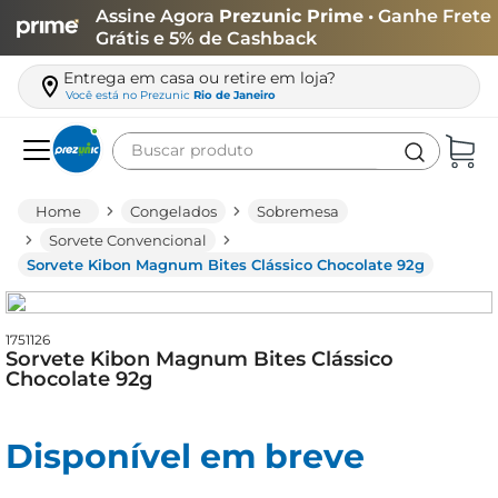
Assine Agora
Prezunic Prime
• Ganhe Frete
Grátis e 5% de Cashback
Entrega em casa ou retire em loja?
Você está no
Prezunic
Rio de Janeiro
Buscar produto
Termos mais buscados
Congelados
Sobremesa
carne
Sorvete Convencional
Sorvete Kibon Magnum Bites Clássico Chocolate 92g
leite
café
1751126
queijo
Sorvete Kibon Magnum Bites Clássico
Chocolate 92g
arroz
azeite
Disponível em breve
biscoito