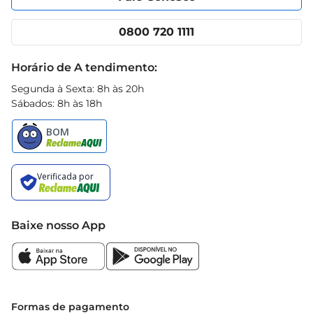
Nossas lojas
App Prezunic
ocasião, você pode contar com um sorvete que 
Cencosud Media
Clube Prezunic
entrega um sabor excepcional e uma experiência 
0800 720 1111
Receitas
inigualável.
Black Friday
Horário de A tendimento:
Segunda à Sexta: 8h às 20h
Sábados: 8h às 18h
Baixe nosso App
Formas de pagamento