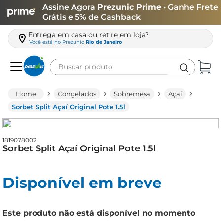
Assine Agora
Prezunic Prime
• Ganhe Frete
Grátis e 5% de Cashback
Entrega em casa ou retire em loja?
Você está no
Prezunic
Rio de Janeiro
Buscar produto
Termos mais buscados
Congelados
Sobremesa
Açaí
carne
Sorbet Split Açaí Original Pote 1.5l
leite
café
1819078002
Sorbet Split Açaí Original Pote 1.5l
queijo
azeite
Disponível em breve
biscoito
arroz
Este produto não está disponível no momento