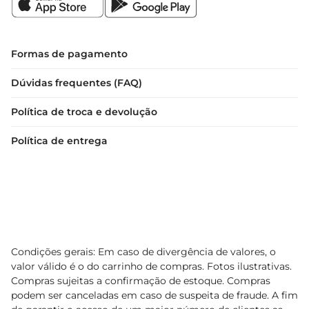
um produto de qualidade.

Recomendações de armazenamento  

Formas de pagamento
Para garantir a melhor experiência de sabor e 
textura, recomenda-se armazenar o Sorbet Split 
Dúvidas frequentes (FAQ)
Açaí em um congelador a -18°C. Antes de servir, 
Política de troca e devolução
deixe o sorbet descansar por alguns minutos em 
temperatura ambiente para facilitar a retirada e 
Política de entrega
garantir que cada porção esteja perfeita para ser 
saboreada.
Condições gerais: Em caso de divergência de valores, o
valor válido é o do carrinho de compras. Fotos ilustrativas.
Compras sujeitas a confirmação de estoque. Compras
podem ser canceladas em caso de suspeita de fraude. A fim