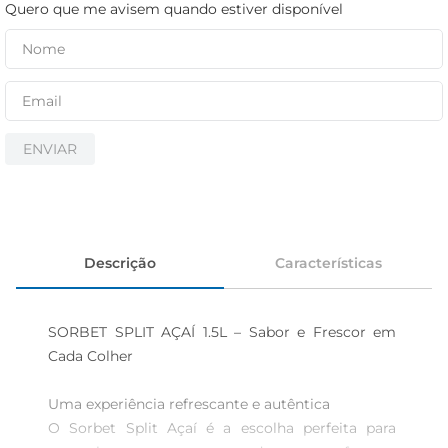
iogurte
Quero que me avisem quando estiver disponível
papel higiênico
cerveja
ENVIAR
Descrição
Características
SORBET SPLIT AÇAÍ 1.5L – Sabor e Frescor em 
Cada Colher

Uma experiência refrescante e autêntica  

O Sorbet Split Açaí é a escolha perfeita para 