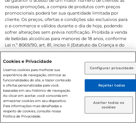
de garantir o acesso de um maior número de clientes as
nossas promoções, a compra de produtos com preços
promocionais poderá ter sua quantidade limitada por
cliente. Os preços, ofertas e condições são exclusivos para
o e-commerce e válidos durante o dia de hoje, podendo
sofrer alterações sem prévia notificação. Proibida a venda
de bebidas alcoólicas para menores de 18 anos, conforme
Lei n.º 8069/90, art. 81, inciso II (Estatuto da Criança e do
Adolescente). Preços e condições exclusivos para o
www.prezunic.com.br
, podendo sofrer alterações sem aviso
Selecione sua região:
Cookies e Privacidade
prévio. O valor mínimo para as compras on-line é de R$
Configurar privacidade
Rio de Janeiro (RJ)
Goiás (GO)
Usamos cookies para melhorar sua
80,00.
experiência de navegação, otimizar as
Ou
funcionalidades do site, e trazer conteúdo
e ofertas personalizadas para você,
Rejeitar todos
Caso queira comprar online, informe como deseja receber
baseadas em seu histórico de navegação.
suas compras:
Ao clicar em aceitar, você concorda em
armazenar cookies em seu dispositivo.
© 2026 Copyright. Todos os direitos
Aceitar todos os
Para informações mais detalhadas a
Entrega em casa
Retire em Loja
cookies
reservados Prezunic.
respeito de cookies, consulte nossa
Política de Privacidade.