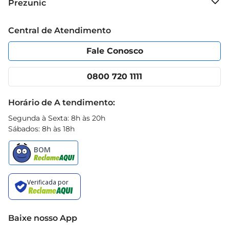
Prezunic
aquecer os corações e desfrutar do melhor da 
Grupo Cencosud
culinária.
Trabalhe conosco
Blog Prezunic
Central de Atendimento
Política de Privacidade
Código de Ética
Portal do fornecedor
Encartes
Fale Conosco
Nossas lojas
App Prezunic
Cencosud Media
Clube Prezunic
0800 720 1111
Receitas
Black Friday
Horário de A tendimento:
Segunda à Sexta: 8h às 20h
Sábados: 8h às 18h
Baixe nosso App