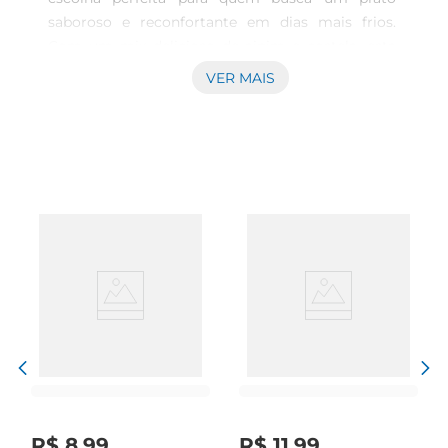
saboroso e reconfortante em dias mais frios. 
Com um mix delicioso de aipim e costela, esta 
sopa traz um sabor marcante e uma textura 
VER MAIS
cremosa que envolvem seu paladar a cada 
colherada. É uma alternativa práticapara as 
refeições do dia a dia, ideal para aqueles 
momentos em que o conforto de um prato 
quente faz toda a diferença.

Praticidadesem abrir mão do sabor

A sopa vem em um pacote de 18g, fazendo dela 
uma opção fácil e rápida de preparar. Basta 
adicionar água quente e esperar alguns minutos 
para desfrutar de uma refeição deliciosa que 
pode ser servida a qualquer hora. Seja no almoço 
ou no jantar, é uma escolha que proporciona 
uma experiência caseira, cheia de aconchego e 
sabor sem a necessidade de longas preparações.

Qualidade Vono

R$
8
,
99
R$
11
,
99