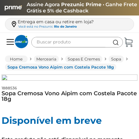
Assine Agora
Prezunic Prime
• Ganhe Frete
Grátis e 5% de Cashback
Entrega em casa ou retire em loja?
Você está no
Prezunic
Rio de Janeiro
Buscar produto
Termos mais buscados
Mercearia
Sopas E Cremes
Sopa
carne
Sopa Cremosa Vono Aipim com Costela Pacote 18g
leite
café
1888536
Sopa Cremosa Vono Aipim com Costela Pacote
queijo
18g
arroz
Disponível em breve
biscoito
azeite