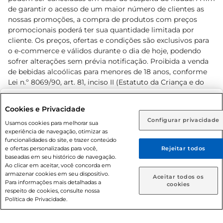
de garantir o acesso de um maior número de clientes as
nossas promoções, a compra de produtos com preços
promocionais poderá ter sua quantidade limitada por
cliente. Os preços, ofertas e condições são exclusivos para
o e-commerce e válidos durante o dia de hoje, podendo
sofrer alterações sem prévia notificação. Proibida a venda
de bebidas alcoólicas para menores de 18 anos, conforme
Lei n.º 8069/90, art. 81, inciso II (Estatuto da Criança e do
Adolescente). Preços e condições exclusivos para o
www.prezunic.com.br
, podendo sofrer alterações sem aviso
Selecione sua região:
Cookies e Privacidade
prévio. O valor mínimo para as compras on-line é de R$
Configurar privacidade
Rio de Janeiro (RJ)
Goiás (GO)
Usamos cookies para melhorar sua
80,00.
experiência de navegação, otimizar as
Ou
funcionalidades do site, e trazer conteúdo
e ofertas personalizadas para você,
Rejeitar todos
Caso queira comprar online, informe como deseja receber
baseadas em seu histórico de navegação.
suas compras:
Ao clicar em aceitar, você concorda em
armazenar cookies em seu dispositivo.
© 2026 Copyright. Todos os direitos
Aceitar todos os
Para informações mais detalhadas a
Entrega em casa
Retire em Loja
cookies
reservados Prezunic.
respeito de cookies, consulte nossa
Política de Privacidade.