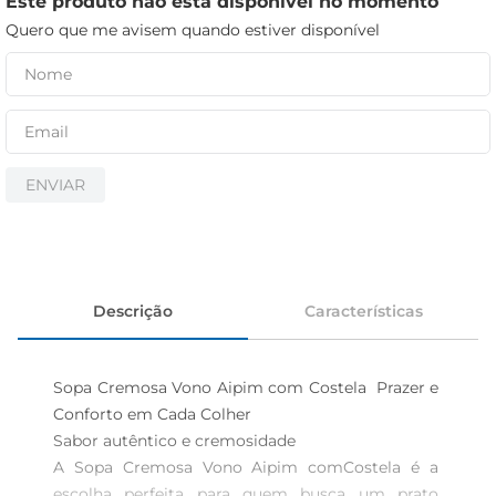
Este produto não está disponível no momento
iogurte
Quero que me avisem quando estiver disponível
papel higiênico
cerveja
ENVIAR
Descrição
Características
Sopa Cremosa Vono Aipim com Costela  Prazer e 
Conforto em Cada Colher

Sabor autêntico e cremosidade

A Sopa Cremosa Vono Aipim comCostela é a 
escolha perfeita para quem busca um prato 