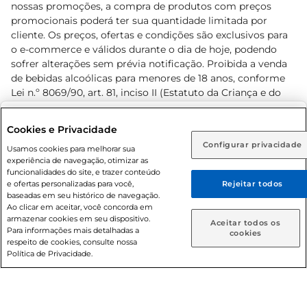
nossas promoções, a compra de produtos com preços
promocionais poderá ter sua quantidade limitada por
cliente. Os preços, ofertas e condições são exclusivos para
o e-commerce e válidos durante o dia de hoje, podendo
sofrer alterações sem prévia notificação. Proibida a venda
de bebidas alcoólicas para menores de 18 anos, conforme
Lei n.º 8069/90, art. 81, inciso II (Estatuto da Criança e do
Adolescente). Preços e condições exclusivos para o
www.prezunic.com.br
, podendo sofrer alterações sem aviso
Selecione sua região:
Cookies e Privacidade
prévio. O valor mínimo para as compras on-line é de R$
Configurar privacidade
Rio de Janeiro (RJ)
Goiás (GO)
Usamos cookies para melhorar sua
80,00.
experiência de navegação, otimizar as
Ou
funcionalidades do site, e trazer conteúdo
e ofertas personalizadas para você,
Rejeitar todos
Caso queira comprar online, informe como deseja receber
baseadas em seu histórico de navegação.
suas compras:
Ao clicar em aceitar, você concorda em
armazenar cookies em seu dispositivo.
© 2026 Copyright. Todos os direitos
Aceitar todos os
Para informações mais detalhadas a
Entrega em casa
Retire em Loja
cookies
reservados Prezunic.
respeito de cookies, consulte nossa
Política de Privacidade.