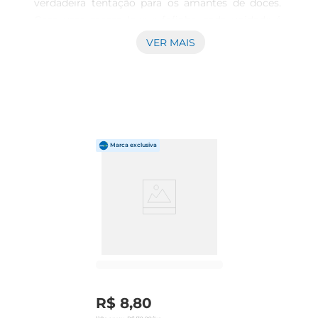
verdadeira tentação para os amantes de doces. 
Com uma massa leve e fofinha, cada unidade é 
cuidadosamente preparada para proporcionar 
VER MAIS
uma experiência de sabor única. O recheio 
cremoso de chocolate derretido se destaca, 
trazendo um toque de indulgência que agrada a 
todosos paladares. Ideal para acompanhar um 
café ou simplesmente para saborear a qualquer 
hora do dia, esse doce é perfeito para quem busca 
um momento de prazer.

Qualidade e Sabor em Primeiro Lugar  

Produzido com ingredientes selecionados, o 
Sonho Recheado de Chocolate é sinônimo de 
qualidade. A combinação da massa macia com o 
recheio de chocolate proporciona uma textura 
incrível, que derretena boca. Cada mordida é uma 
explosão de sabor, tornando este produto uma 
R$
8
,
80
escolha certeira para festas, encontros familiares 