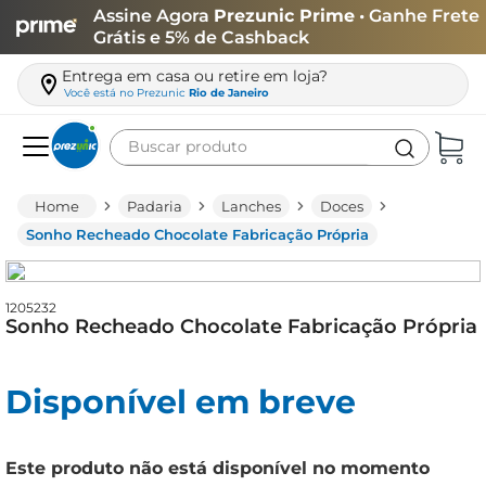
Assine Agora
Prezunic Prime
• Ganhe Frete
Grátis e 5% de Cashback
Entrega em casa ou retire em loja?
Você está no
Prezunic
Rio de Janeiro
Buscar produto
Termos mais buscados
Padaria
Lanches
Doces
carne
Sonho Recheado Chocolate Fabricação Própria
leite
café
1205232
Sonho Recheado Chocolate Fabricação Própria
queijo
arroz
Disponível em breve
azeite
biscoito
Este produto não está disponível no momento