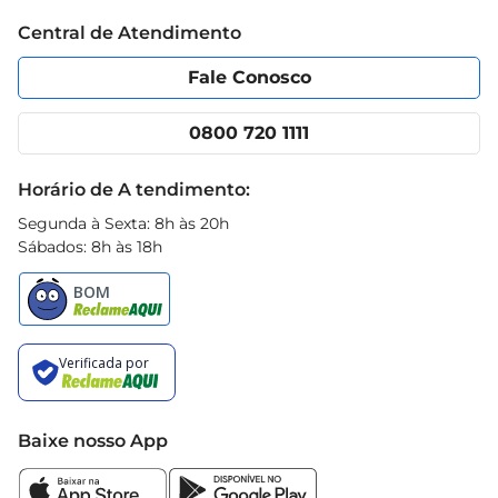
Trabalhe conosco
Blog Prezunic
em até 3 dias para garantir a frescura e o sabor.

Central de Atendimento
Política de Privacidade
Código de Ética
Portal do fornecedor
Encartes
O Sonho Recheado de Chocolate é mais do que 
Fale Conosco
Nossas lojas
App Prezunic
um doce
Cencosud Media
Clube Prezunic
0800 720 1111
Receitas
Black Friday
Horário de A tendimento:
Segunda à Sexta: 8h às 20h
Sábados: 8h às 18h
Baixe nosso App