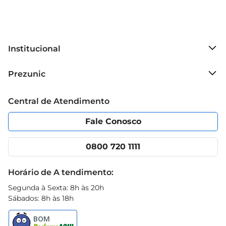
Institucional
Sobre o Prezunic
Prezunic
Grupo Cencosud
Trabalhe conosco
Blog Prezunic
Central de Atendimento
Política de Privacidade
Código de Ética
Portal do fornecedor
Encartes
Fale Conosco
Nossas lojas
App Prezunic
Cencosud Media
Clube Prezunic
0800 720 1111
Receitas
Black Friday
Horário de A tendimento:
Segunda à Sexta: 8h às 20h
Sábados: 8h às 18h