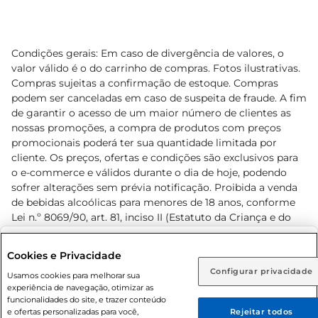
Condições gerais: Em caso de divergência de valores, o
valor válido é o do carrinho de compras. Fotos ilustrativas.
Compras sujeitas a confirmação de estoque. Compras
podem ser canceladas em caso de suspeita de fraude. A fim
de garantir o acesso de um maior número de clientes as
nossas promoções, a compra de produtos com preços
promocionais poderá ter sua quantidade limitada por
cliente. Os preços, ofertas e condições são exclusivos para
o e-commerce e válidos durante o dia de hoje, podendo
sofrer alterações sem prévia notificação. Proibida a venda
de bebidas alcoólicas para menores de 18 anos, conforme
Lei n.º 8069/90, art. 81, inciso II (Estatuto da Criança e do
Adolescente). Preços e condições exclusivos para o
www.prezunic.com.br
, podendo sofrer alterações sem aviso
Selecione sua região:
Cookies e Privacidade
prévio. O valor mínimo para as compras on-line é de R$
Configurar privacidade
Rio de Janeiro (RJ)
Goiás (GO)
Usamos cookies para melhorar sua
80,00.
experiência de navegação, otimizar as
Ou
funcionalidades do site, e trazer conteúdo
e ofertas personalizadas para você,
Rejeitar todos