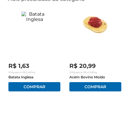
R$
1
,
63
R$
20
,
99
250g
aprox.
•
R$
6
,
49
/kg
500g
aprox.
•
R$
41
,
98
/kg
Batata Inglesa
Acém Bovino Moído