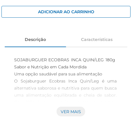
cerveja
iogurte
ADICIONAR AO CARRINHO
papel higiênico
Descrição
Características
SOJABURGUER ECOBRAS INCA QUIN/LEG 180g  
Sabor e Nutrição em Cada Mordida

Uma opção saudável para sua alimentação  

O Sojaburguer Ecobras Inca Quin/Leg é uma 
alternativa saborosa e nutritiva para quem busca 
uma alimentação equilibrada e cheia de sabor. 
Com 180g de pura proteína vegetal, este produto 
é ideal para quem deseja reduzir o consumo de 
VER MAIS
carne ou simplesmente diversificar o cardápio 
com opções mais saudáveis. Preparado com 
ingredientes selecionados, o sojaburguer é uma 