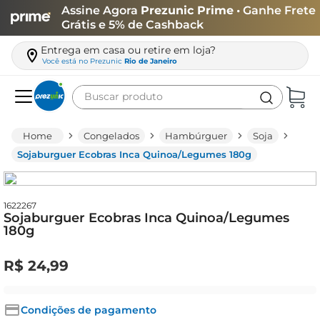
Assine Agora
Prezunic Prime
• Ganhe Frete
Grátis e 5% de Cashback
Entrega em casa ou retire em loja?
Você está no
Prezunic
Rio de Janeiro
Buscar produto
Termos mais buscados
Congelados
Hambúrguer
Soja
carne
Sojaburguer Ecobras Inca Quinoa/Legumes 180g
leite
café
1622267
Sojaburguer Ecobras Inca Quinoa/Legumes
queijo
180g
arroz
R$
24
,
99
azeite
biscoito
Condições de pagamento