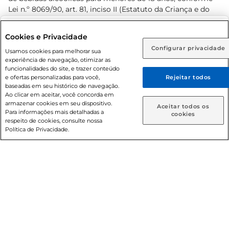
Lei n.º 8069/90, art. 81, inciso II (Estatuto da Criança e do
Adolescente). Preços e condições exclusivos para o
www.prezunic.com.br
, podendo sofrer alterações sem aviso
Selecione sua região:
Cookies e Privacidade
prévio. O valor mínimo para as compras on-line é de R$
Configurar privacidade
Rio de Janeiro (RJ)
Goiás (GO)
Usamos cookies para melhorar sua
80,00.
experiência de navegação, otimizar as
Ou
funcionalidades do site, e trazer conteúdo
e ofertas personalizadas para você,
Rejeitar todos
Caso queira comprar online, informe como deseja receber
baseadas em seu histórico de navegação.
suas compras:
Ao clicar em aceitar, você concorda em
armazenar cookies em seu dispositivo.
© 2026 Copyright. Todos os direitos
Aceitar todos os
Para informações mais detalhadas a
Entrega em casa
Retire em Loja
cookies
reservados Prezunic.
respeito de cookies, consulte nossa
Política de Privacidade.
Cencosud Brasil Comercial SA.CNPJ sob n° 39.346.861/0350-
38 . Sediada na Av. das Nações Unidas, 12.995, 21º andar, CEP:
04.578-000, Bairro Brooklin Paulista, na cidade de São Paulo
- SP.