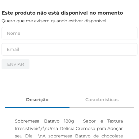
cerveja
biscoito
Este produto não está disponível no momento
Quero que me avisem quando estiver disponível
papel higiênico
ENVIAR
Descrição
Características
Sobremesa Batavo 180g  Sabor e Textura 
Irresistíveis\n\nUma Delícia Cremosa para Adoçar 
seu Dia  \nA sobremesa Batavo de chocolate 