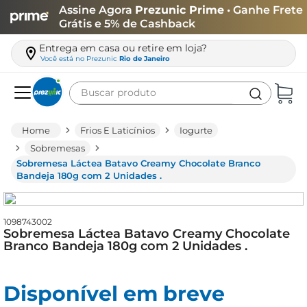
Assine Agora
Prezunic Prime
• Ganhe Frete
Grátis e 5% de Cashback
Entrega em casa ou retire em loja?
Você está no
Prezunic
Rio de Janeiro
Buscar produto
Termos mais buscados
Frios E Laticínios
Iogurte
carne
Sobremesas
Sobremesa Láctea Batavo Creamy Chocolate Branco
leite
Bandeja 180g com 2 Unidades .
café
queijo
1098743002
Sobremesa Láctea Batavo Creamy Chocolate
arroz
Branco Bandeja 180g com 2 Unidades .
iogurte
azeite
Disponível em breve