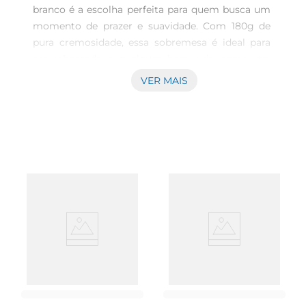
branco é a escolha perfeita para quem busca um 
momento de prazer e suavidade. Com 180g de 
pura cremosidade, essa sobremesa é ideal para 
ser saboreada a qualquer hora, seja como um 
lanche rápido ou como um final doce para suas 
VER MAIS
refeições. Seu sabor delicado e textura aveludada 
tornam cada colherada uma experiência 
única.\n\nIngredientes de Qualidade  \nElaborada 
com ingredientes selecionados, a sobremesa 
Batavo traz a combinação perfeita de sabor e 
qualidade. É uma opção que agrada tanto 
crianças quanto adultos, sendo uma excelente 
alternativa para aqueles que desejam um doce 
que não comprometa o paladar. A Batavo se 
destaca por seu compromisso em oferecer 
produtos que respeitam os mais altos padrões de 
qualidade.\n\nVersatilidade na Cozinha  \nAlém de 
ser deliciosa consumida pura, asobremesa 
Batavo pode ser utilizada em diversas receitas. 