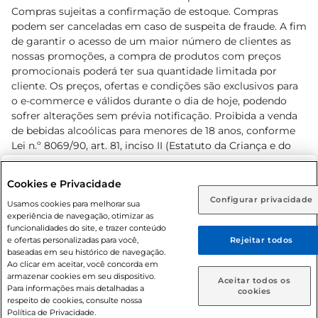
Compras sujeitas a confirmação de estoque. Compras
podem ser canceladas em caso de suspeita de fraude. A fim
de garantir o acesso de um maior número de clientes as
nossas promoções, a compra de produtos com preços
promocionais poderá ter sua quantidade limitada por
cliente. Os preços, ofertas e condições são exclusivos para
o e-commerce e válidos durante o dia de hoje, podendo
sofrer alterações sem prévia notificação. Proibida a venda
de bebidas alcoólicas para menores de 18 anos, conforme
Lei n.º 8069/90, art. 81, inciso II (Estatuto da Criança e do
Adolescente). Preços e condições exclusivos para o
www.prezunic.com.br
, podendo sofrer alterações sem aviso
Selecione sua região:
Cookies e Privacidade
prévio. O valor mínimo para as compras on-line é de R$
Configurar privacidade
Rio de Janeiro (RJ)
Goiás (GO)
Usamos cookies para melhorar sua
80,00.
experiência de navegação, otimizar as
Ou
funcionalidades do site, e trazer conteúdo
e ofertas personalizadas para você,
Rejeitar todos
Caso queira comprar online, informe como deseja receber
baseadas em seu histórico de navegação.
suas compras:
Ao clicar em aceitar, você concorda em
armazenar cookies em seu dispositivo.
© 2026 Copyright. Todos os direitos
Aceitar todos os
Para informações mais detalhadas a
Entrega em casa
Retire em Loja
cookies
reservados Prezunic.
respeito de cookies, consulte nossa
Política de Privacidade.