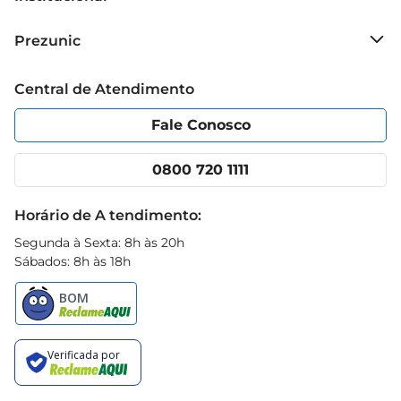
Sobre o Prezunic
Prezunic
Grupo Cencosud
Trabalhe conosco
Blog Prezunic
Central de Atendimento
Política de Privacidade
Código de Ética
Portal do fornecedor
Encartes
Fale Conosco
Nossas lojas
App Prezunic
Cencosud Media
Clube Prezunic
0800 720 1111
Receitas
Black Friday
Horário de A tendimento:
Segunda à Sexta: 8h às 20h
Sábados: 8h às 18h