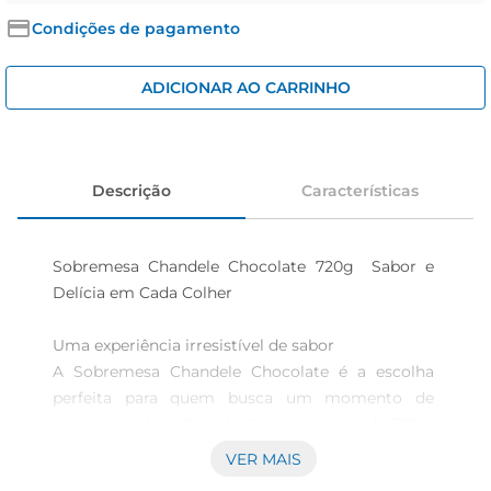
iogurte
Condições de pagamento
papel higiênico
cerveja
ADICIONAR AO CARRINHO
Descrição
Características
Sobremesa Chandele Chocolate 720g  Sabor e 
Delícia em Cada Colher

Uma experiência irresistível de sabor  

A Sobremesa Chandele Chocolate é a escolha 
perfeita para quem busca um momento de 
prazer a cada colherada. Com um total de 720g, 
distribuídas em 6 porções de 90g, essa 
VER MAIS
sobremesa é ideal para compartilhar com 