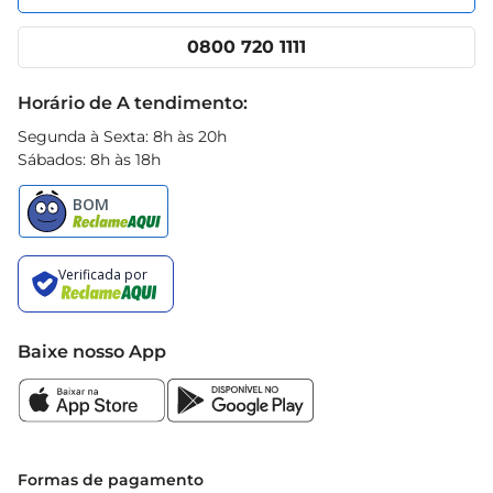
Nossas lojas
App Prezunic
Cencosud Media
Clube Prezunic
0800 720 1111
Receitas
Black Friday
Horário de A tendimento:
Segunda à Sexta: 8h às 20h
Sábados: 8h às 18h
Baixe nosso App
Formas de pagamento