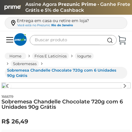
Assine Agora
Prezunic Prime
• Ganhe Frete
Grátis e 5% de Cashback
Entrega em casa ou retire em loja?
Você está no
Prezunic
Rio de Janeiro
Buscar produto
Termos mais buscados
Frios E Laticínios
Iogurte
carne
Sobremesas
Sobremesa Chandelle Chocolate 720g com 6 Unidades
leite
90g Grátis
café
queijo
1666119
Sobremesa Chandelle Chocolate 720g com 6
arroz
Unidades 90g Grátis
biscoito
R$
26
,
49
azeite