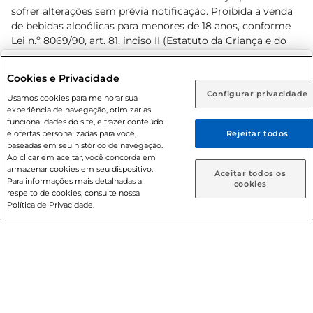
sofrer alterações sem prévia notificação. Proibida a venda
de bebidas alcoólicas para menores de 18 anos, conforme
Lei n.º 8069/90, art. 81, inciso II (Estatuto da Criança e do
Adolescente). Preços e condições exclusivos para o
www.prezunic.com.br
, podendo sofrer alterações sem aviso
Selecione sua região:
Cookies e Privacidade
prévio. O valor mínimo para as compras on-line é de R$
Configurar privacidade
Rio de Janeiro (RJ)
Goiás (GO)
Usamos cookies para melhorar sua
80,00.
experiência de navegação, otimizar as
Ou
funcionalidades do site, e trazer conteúdo
e ofertas personalizadas para você,
Rejeitar todos
Caso queira comprar online, informe como deseja receber
baseadas em seu histórico de navegação.
suas compras:
Ao clicar em aceitar, você concorda em
armazenar cookies em seu dispositivo.
© 2026 Copyright. Todos os direitos
Aceitar todos os
Para informações mais detalhadas a
Entrega em casa
Retire em Loja
cookies
reservados Prezunic.
respeito de cookies, consulte nossa
Política de Privacidade.
Cencosud Brasil Comercial SA.CNPJ sob n° 39.346.861/0350-
38 . Sediada na Av. das Nações Unidas, 12.995, 21º andar, CEP:
04.578-000, Bairro Brooklin Paulista, na cidade de São Paulo
- SP.