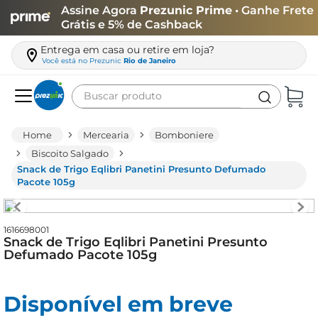
Assine Agora
Prezunic Prime
• Ganhe Frete
Grátis e 5% de Cashback
Entrega em casa ou retire em loja?
Você está no
Prezunic
Rio de Janeiro
Buscar produto
Termos mais buscados
Mercearia
Bomboniere
carne
Biscoito Salgado
Snack de Trigo Eqlibri Panetini Presunto Defumado
leite
Pacote 105g
café
queijo
1616698001
Snack de Trigo Eqlibri Panetini Presunto
arroz
Defumado Pacote 105g
biscoito
azeite
Disponível em breve