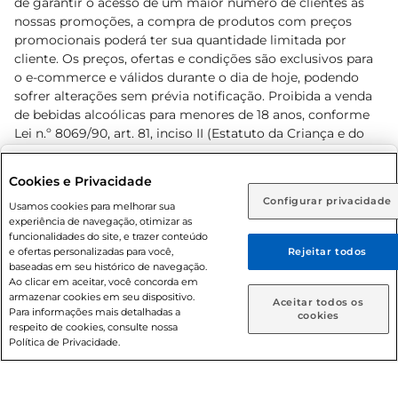
de garantir o acesso de um maior número de clientes as
nossas promoções, a compra de produtos com preços
promocionais poderá ter sua quantidade limitada por
cliente. Os preços, ofertas e condições são exclusivos para
o e-commerce e válidos durante o dia de hoje, podendo
sofrer alterações sem prévia notificação. Proibida a venda
de bebidas alcoólicas para menores de 18 anos, conforme
Lei n.º 8069/90, art. 81, inciso II (Estatuto da Criança e do
Adolescente). Preços e condições exclusivos para o
www.prezunic.com.br
, podendo sofrer alterações sem aviso
Selecione sua região:
Cookies e Privacidade
prévio. O valor mínimo para as compras on-line é de R$
Configurar privacidade
Rio de Janeiro (RJ)
Goiás (GO)
Usamos cookies para melhorar sua
80,00.
experiência de navegação, otimizar as
Ou
funcionalidades do site, e trazer conteúdo
e ofertas personalizadas para você,
Rejeitar todos
Caso queira comprar online, informe como deseja receber
baseadas em seu histórico de navegação.
suas compras:
Ao clicar em aceitar, você concorda em
armazenar cookies em seu dispositivo.
© 2026 Copyright. Todos os direitos
Aceitar todos os
Para informações mais detalhadas a
Entrega em casa
Retire em Loja
cookies
reservados Prezunic.
respeito de cookies, consulte nossa
Política de Privacidade.