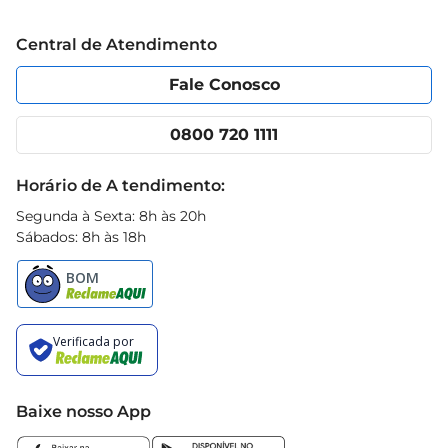
Grupo Cencosud
Trabalhe conosco
Blog Prezunic
Central de Atendimento
Política de Privacidade
Código de Ética
Portal do fornecedor
Encartes
Fale Conosco
Nossas lojas
App Prezunic
Cencosud Media
Clube Prezunic
0800 720 1111
Receitas
Black Friday
Horário de A tendimento:
Segunda à Sexta: 8h às 20h
Sábados: 8h às 18h
Baixe nosso App