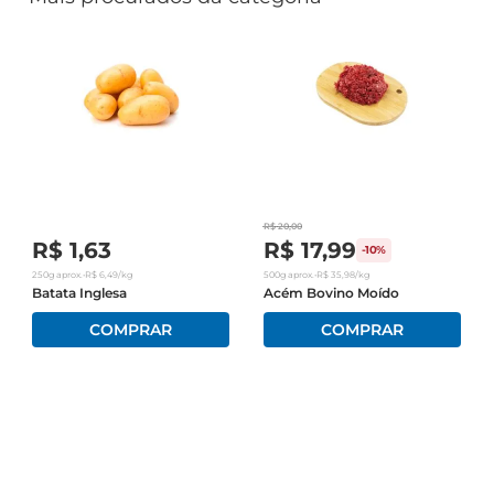
R$
20
,
00
R$
1
,
63
R$
17
,
99
-
10%
250g
aprox.
•
R$
6
,
49
/kg
500g
aprox.
•
R$
35
,
98
/kg
Batata Inglesa
Acém Bovino Moído