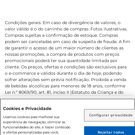
Condições gerais: Em caso de divergência de valores, o
valor válido é o do carrinho de compras. Fotos ilustrativas.
Compras sujeitas a confirmação de estoque. Compras
podem ser canceladas em caso de suspeita de fraude. A fim
de garantir o acesso de um maior número de clientes as
nossas promoções, a compra de produtos com preços
promocionais poderá ter sua quantidade limitada por
cliente. Os preços, ofertas e condições são exclusivos para
o e-commerce e válidos durante o dia de hoje, podendo
sofrer alterações sem prévia notificação. Proibida a venda
de bebidas alcoólicas para menores de 18 anos, conforme
Lei n.º 8069/90, art. 81, inciso II (Estatuto da Criança e do
Adolescente). Preços e condições exclusivos para o
www.prezunic.com.br
, podendo sofrer alterações sem aviso
Selecione sua região:
Cookies e Privacidade
prévio. O valor mínimo para as compras on-line é de R$
Configurar privacidade
Rio de Janeiro (RJ)
Goiás (GO)
Usamos cookies para melhorar sua
80,00.
experiência de navegação, otimizar as
Ou
funcionalidades do site, e trazer conteúdo
e ofertas personalizadas para você,
Rejeitar todos