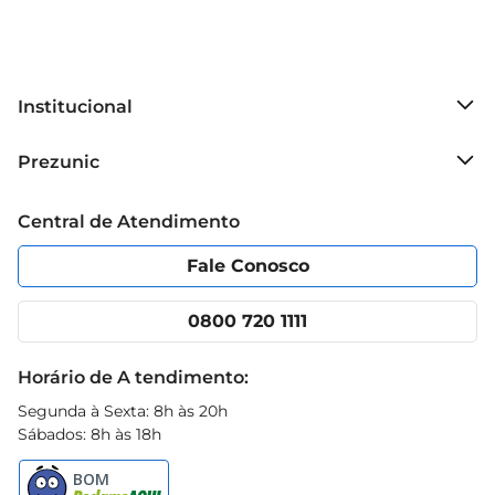
Institucional
Sobre o Prezunic
Prezunic
Grupo Cencosud
Trabalhe conosco
Blog Prezunic
Central de Atendimento
Política de Privacidade
Código de Ética
Portal do fornecedor
Encartes
Fale Conosco
Nossas lojas
App Prezunic
Cencosud Media
Clube Prezunic
0800 720 1111
Receitas
Black Friday
Horário de A tendimento:
Segunda à Sexta: 8h às 20h
Sábados: 8h às 18h