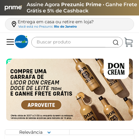
Assine Agora
Prezunic Prime
• Ganhe Frete
Grátis e 5% de Cashback
Entrega em casa ou retire em loja?
Você está no
Prezunic
Rio de Janeiro
Buscar produto
Termos mais buscados
carne
leite
café
queijo
azeite
biscoito
arroz
Relevância