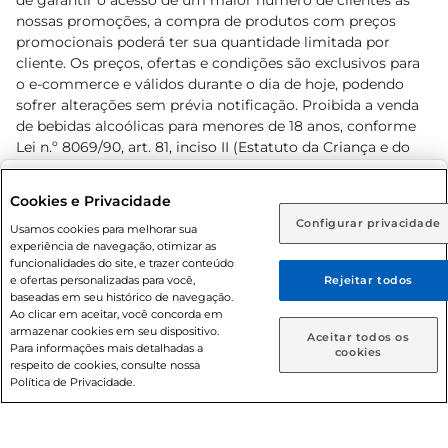
de garantir o acesso de um maior número de clientes as
nossas promoções, a compra de produtos com preços
promocionais poderá ter sua quantidade limitada por
cliente. Os preços, ofertas e condições são exclusivos para
o e-commerce e válidos durante o dia de hoje, podendo
sofrer alterações sem prévia notificação. Proibida a venda
de bebidas alcoólicas para menores de 18 anos, conforme
Lei n.º 8069/90, art. 81, inciso II (Estatuto da Criança e do
Adolescente). Preços e condições exclusivos para o
www.prezunic.com.br
, podendo sofrer alterações sem aviso
Selecione sua região:
Cookies e Privacidade
prévio. O valor mínimo para as compras on-line é de R$
Configurar privacidade
Rio de Janeiro (RJ)
Goiás (GO)
Usamos cookies para melhorar sua
80,00.
experiência de navegação, otimizar as
Ou
funcionalidades do site, e trazer conteúdo
e ofertas personalizadas para você,
Rejeitar todos
Caso queira comprar online, informe como deseja receber
baseadas em seu histórico de navegação.
suas compras:
Ao clicar em aceitar, você concorda em
armazenar cookies em seu dispositivo.
© 2026 Copyright. Todos os direitos
Aceitar todos os
Para informações mais detalhadas a
Entrega em casa
Retire em Loja
cookies
reservados Prezunic.
respeito de cookies, consulte nossa
Política de Privacidade.