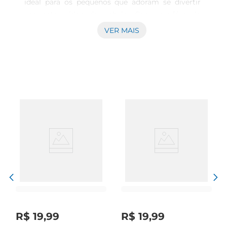
ideal para os pequenos que adoram se divertir 
enquanto cuidam dos cabelos. Com uma fórmula 
especialmente desenvolvida para crianças, este 
VER MAIS
shampoo proporciona uma limpeza eficaz, 
mantendo os fios macios e saudáveis. Sua textura 
suave e agradável transforma o banho em um 
momento de alegria, garantindo que as crianças 
se sintam bem durante todo o dia.

Fórmula 2 em 1 para praticidade  

Este produto combina shampoo e condicionador 
em uma única embalagem, facilitando a rotina 
de cuidados diários. A praticidade do 2x1 permite 
que os pais economizem tempo, enquanto as 
crianças desfrutam de um cabelo limpo e 
desembaraçado. Com 480ml, é perfeito para o 
uso diário, tornandose um aliado indispensável 
na hora do banho.

R$
19
,
99
R$
19
,
99