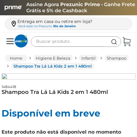
Assine Agora
Prezunic Prime
• Ganhe Frete
Grátis e 5% de Cashback
Entrega em casa ou retire em loja?
Você está no
Prezunic
Rio de Janeiro
Buscar produto
Termos mais buscados
Higiene E Beleza
Infantil
Shampoo
carne
Shampoo Tra Lá Lá Kids 2 em 1 480ml
leite
café
1484418
Shampoo Tra Lá Lá Kids 2 em 1 480ml
queijo
arroz
Disponível em breve
azeite
biscoito
Este produto não está disponível no momento