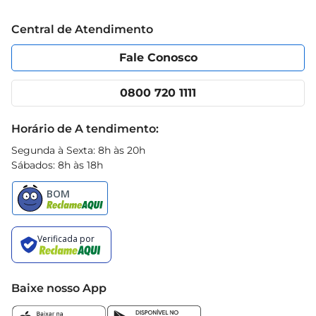
filhos.

Trabalhe conosco
Blog Prezunic
Central de Atendimento
Política de Privacidade
Código de Ética
Com o Shampoo Tralala Kids 2x1 Music,o banho 
Portal do fornecedor
Encartes
Fale Conosco
se torna um momento de diversão e cuidado, 
Nossas lojas
App Prezunic
garantindo que os pequenos tenham cabelos 
Cencosud Media
Clube Prezunic
0800 720 1111
bonitos e bem tratados.
Receitas
Black Friday
Horário de A tendimento:
Segunda à Sexta: 8h às 20h
Sábados: 8h às 18h
Baixe nosso App