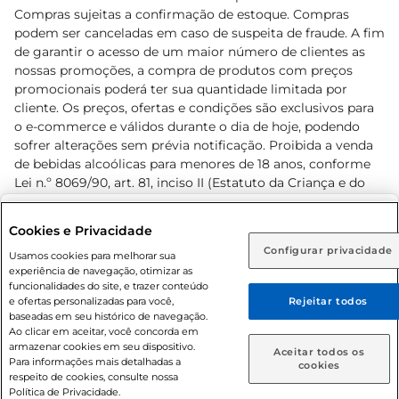
Compras sujeitas a confirmação de estoque. Compras
podem ser canceladas em caso de suspeita de fraude. A fim
de garantir o acesso de um maior número de clientes as
nossas promoções, a compra de produtos com preços
promocionais poderá ter sua quantidade limitada por
cliente. Os preços, ofertas e condições são exclusivos para
o e-commerce e válidos durante o dia de hoje, podendo
sofrer alterações sem prévia notificação. Proibida a venda
de bebidas alcoólicas para menores de 18 anos, conforme
Lei n.º 8069/90, art. 81, inciso II (Estatuto da Criança e do
Adolescente). Preços e condições exclusivos para o
www.prezunic.com.br
, podendo sofrer alterações sem aviso
Selecione sua região:
Cookies e Privacidade
prévio. O valor mínimo para as compras on-line é de R$
Configurar privacidade
Rio de Janeiro (RJ)
Goiás (GO)
Usamos cookies para melhorar sua
80,00.
experiência de navegação, otimizar as
Ou
funcionalidades do site, e trazer conteúdo
e ofertas personalizadas para você,
Rejeitar todos
Caso queira comprar online, informe como deseja receber
baseadas em seu histórico de navegação.
suas compras:
Ao clicar em aceitar, você concorda em
armazenar cookies em seu dispositivo.
© 2026 Copyright. Todos os direitos
Aceitar todos os
Para informações mais detalhadas a
Entrega em casa
Retire em Loja
cookies
reservados Prezunic.
respeito de cookies, consulte nossa
Política de Privacidade.