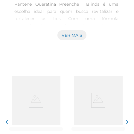
Pantene Queratina Preenche  Blinda é uma 
escolha ideal para quem busca revitalizar e 
fortalecer os fios. Com uma fórmula 
especialmente desenvolvida, este produto atua 
no preenchimento das falhas internas da fibra 
VER MAIS
capilar, promovendo um aspecto saudável e 
cheio de vida. Com apenas 175ml, ele é perfeito 
para quem deseja experimentar um tratamento 
diário eficaz sem comprometer o espaço na 
prateleira. \n\nBenefícios da Queratina O 
destaque deste shampoo está na inclusão da 
queratina, uma proteína essencial que fortalece e 
repara os danos nos cabelos. Ideal para cabelos 
danificados ou quimicamente tratados, o uso 
regular deste produto pode ajudar a minimizar a 
quebra e a ressecagem, promovendo uma 
estrutura mais resistente e macia. \n\nFórmula e 
utilização A aplicação do Shampoo Pantene é 
simples e prática. Com uma quantidade 