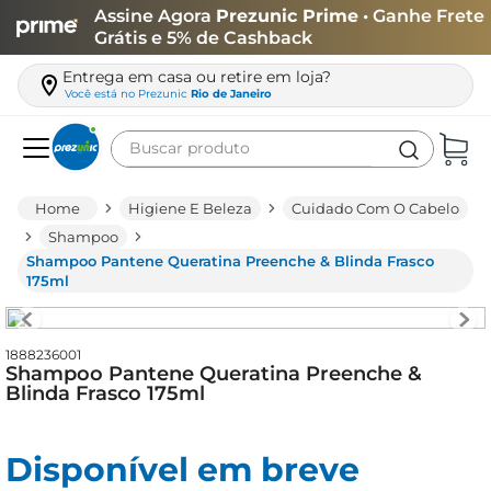
Assine Agora
Prezunic Prime
• Ganhe Frete
Grátis e 5% de Cashback
Entrega em casa ou retire em loja?
Você está no
Prezunic
Rio de Janeiro
Buscar produto
Termos mais buscados
Higiene E Beleza
Cuidado Com O Cabelo
carne
Shampoo
Shampoo Pantene Queratina Preenche & Blinda Frasco
leite
175ml
café
queijo
1888236001
Shampoo Pantene Queratina Preenche &
arroz
Blinda Frasco 175ml
azeite
biscoito
Disponível em breve