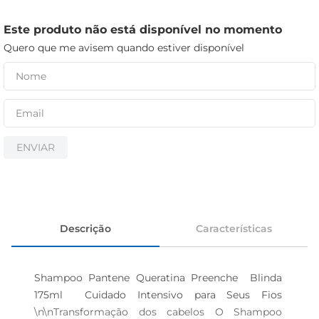
cerveja
iogurte
Este produto não está disponível no momento
Quero que me avisem quando estiver disponível
papel higiênico
ENVIAR
Descrição
Características
Shampoo Pantene Queratina Preenche  Blinda 
175ml  Cuidado Intensivo para Seus Fios 
\n\nTransformação dos cabelos O Shampoo 