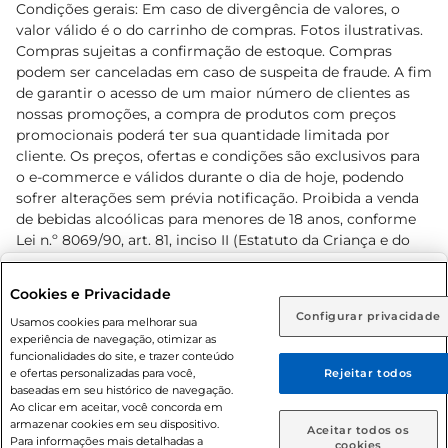
Condições gerais: Em caso de divergência de valores, o
valor válido é o do carrinho de compras. Fotos ilustrativas.
Compras sujeitas a confirmação de estoque. Compras
podem ser canceladas em caso de suspeita de fraude. A fim
de garantir o acesso de um maior número de clientes as
nossas promoções, a compra de produtos com preços
promocionais poderá ter sua quantidade limitada por
cliente. Os preços, ofertas e condições são exclusivos para
o e-commerce e válidos durante o dia de hoje, podendo
sofrer alterações sem prévia notificação. Proibida a venda
de bebidas alcoólicas para menores de 18 anos, conforme
Lei n.º 8069/90, art. 81, inciso II (Estatuto da Criança e do
Adolescente). Preços e condições exclusivos para o
www.prezunic.com.br
, podendo sofrer alterações sem aviso
Selecione sua região:
Cookies e Privacidade
prévio. O valor mínimo para as compras on-line é de R$
Configurar privacidade
Rio de Janeiro (RJ)
Goiás (GO)
Usamos cookies para melhorar sua
80,00.
experiência de navegação, otimizar as
Ou
funcionalidades do site, e trazer conteúdo
e ofertas personalizadas para você,
Rejeitar todos
Caso queira comprar online, informe como deseja receber
baseadas em seu histórico de navegação.
suas compras:
Ao clicar em aceitar, você concorda em
armazenar cookies em seu dispositivo.
© 2026 Copyright. Todos os direitos
Aceitar todos os
Para informações mais detalhadas a
Entrega em casa
Retire em Loja
cookies