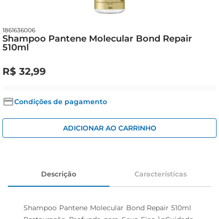
iogurte
papel higiênico
1861636006
cerveja
Shampoo Pantene Molecular Bond Repair
510ml
R$
32
,
99
Condições de pagamento
ADICIONAR AO CARRINHO
Descrição
Características
Shampoo Pantene Molecular Bond Repair 510ml  