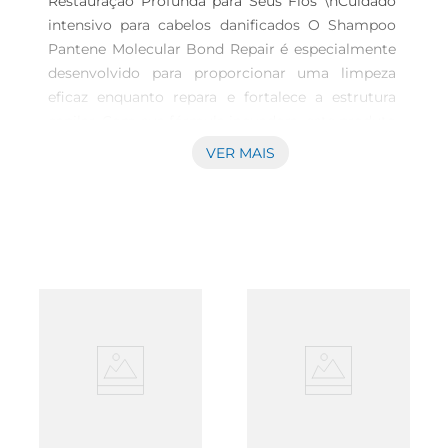
Restauração Profunda para Seus Fios \nCuidado 
intensivo para cabelos danificados O Shampoo 
Pantene Molecular Bond Repair é especialmente 
desenvolvido para proporcionar uma limpeza 
eficaz enquanto repara e fortalece a estrutura 
capilar. Com sua fórmula inovadora, este produto 
atua diretamente na reparação das ligações 
VER MAIS
moleculares do cabelo, ideal para quem busca 
restaurar a saúde e a beleza dos fios.\nBenefícios 
para seus cabelos Os ingredientes selecionados 
nesse shampoo promovem não apenas a 
limpeza, mas também uma ação nutritiva, 
restaurando a vitalidade e a maciez. Com 510ml 
de conteúdo, ele é perfeito para o uso diário, 
garantindo que cada aplicação ofereça hidratação 
e proteção contra danos futuros. Seus cabelos 
ficarão visivelmente mais saudáveis e com um 
brilho radiante.\nTecnologia avançada e eficácia 
comprovada A tecnologia Molecular Bond Repair 