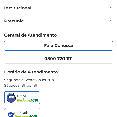
poder da restauração capilar em sua rotina de 
Institucional
cuidados
Sobre o Prezunic
Prezunic
Grupo Cencosud
Trabalhe conosco
Blog Prezunic
Central de Atendimento
Política de Privacidade
Código de Ética
Portal do fornecedor
Encartes
Fale Conosco
Nossas lojas
App Prezunic
Cencosud Media
Clube Prezunic
0800 720 1111
Receitas
Black Friday
Horário de A tendimento:
Segunda à Sexta: 8h às 20h
Sábados: 8h às 18h