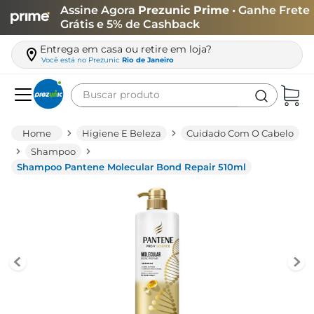
Assine Agora
Prezunic Prime
• Ganhe Frete
Grátis e 5% de Cashback
Entrega em casa ou retire em loja?
Você está no
Prezunic
Rio de Janeiro
Buscar produto
Termos mais buscados
Higiene E Beleza
Cuidado Com O Cabelo
carne
Shampoo
Shampoo Pantene Molecular Bond Repair 510ml
leite
café
queijo
biscoito
azeite
arroz