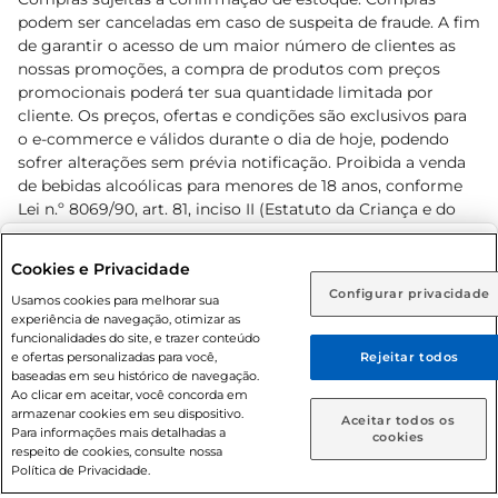
podem ser canceladas em caso de suspeita de fraude. A fim
de garantir o acesso de um maior número de clientes as
nossas promoções, a compra de produtos com preços
promocionais poderá ter sua quantidade limitada por
cliente. Os preços, ofertas e condições são exclusivos para
o e-commerce e válidos durante o dia de hoje, podendo
sofrer alterações sem prévia notificação. Proibida a venda
de bebidas alcoólicas para menores de 18 anos, conforme
Lei n.º 8069/90, art. 81, inciso II (Estatuto da Criança e do
Adolescente). Preços e condições exclusivos para o
www.prezunic.com.br
, podendo sofrer alterações sem aviso
Selecione sua região:
Cookies e Privacidade
prévio. O valor mínimo para as compras on-line é de R$
Configurar privacidade
Rio de Janeiro (RJ)
Goiás (GO)
Usamos cookies para melhorar sua
80,00.
experiência de navegação, otimizar as
Ou
funcionalidades do site, e trazer conteúdo
e ofertas personalizadas para você,
Rejeitar todos
Caso queira comprar online, informe como deseja receber
baseadas em seu histórico de navegação.
suas compras:
Ao clicar em aceitar, você concorda em
armazenar cookies em seu dispositivo.
© 2026 Copyright. Todos os direitos
Aceitar todos os
Para informações mais detalhadas a
Entrega em casa
Retire em Loja
cookies
reservados Prezunic.
respeito de cookies, consulte nossa
Política de Privacidade.