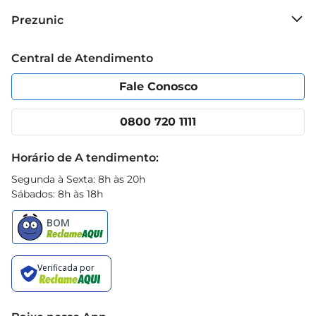
Sobre o Prezunic
Prezunic
Grupo Cencosud
Trabalhe conosco
Blog Prezunic
Central de Atendimento
Política de Privacidade
Código de Ética
Portal do fornecedor
Encartes
Fale Conosco
Nossas lojas
App Prezunic
Cencosud Media
Clube Prezunic
0800 720 1111
Receitas
Black Friday
Horário de A tendimento:
Segunda à Sexta: 8h às 20h
Sábados: 8h às 18h