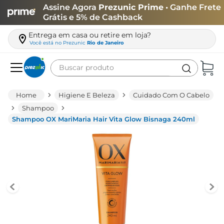
Assine Agora
Prezunic Prime
• Ganhe Frete
Grátis e 5% de Cashback
Entrega em casa ou retire em loja?
Você está no
Prezunic
Rio de Janeiro
Buscar produto
Termos mais buscados
Higiene E Beleza
Cuidado Com O Cabelo
carne
Shampoo
Shampoo OX MariMaria Hair Vita Glow Bisnaga 240ml
leite
café
queijo
biscoito
azeite
arroz