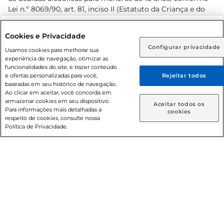
Lei n.º 8069/90, art. 81, inciso II (Estatuto da Criança e do
Adolescente). Preços e condições exclusivos para o
www.prezunic.com.br
, podendo sofrer alterações sem aviso
Selecione sua região:
Cookies e Privacidade
prévio. O valor mínimo para as compras on-line é de R$
Configurar privacidade
Rio de Janeiro (RJ)
Goiás (GO)
Usamos cookies para melhorar sua
80,00.
experiência de navegação, otimizar as
Ou
funcionalidades do site, e trazer conteúdo
e ofertas personalizadas para você,
Rejeitar todos
Caso queira comprar online, informe como deseja receber
baseadas em seu histórico de navegação.
suas compras:
Ao clicar em aceitar, você concorda em
armazenar cookies em seu dispositivo.
© 2026 Copyright. Todos os direitos
Aceitar todos os
Para informações mais detalhadas a
Entrega em casa
Retire em Loja
cookies
reservados Prezunic.
respeito de cookies, consulte nossa
Política de Privacidade.
Cencosud Brasil Comercial SA.CNPJ sob n° 39.346.861/0350-
38 . Sediada na Av. das Nações Unidas, 12.995, 21º andar, CEP:
04.578-000, Bairro Brooklin Paulista, na cidade de São Paulo
- SP.