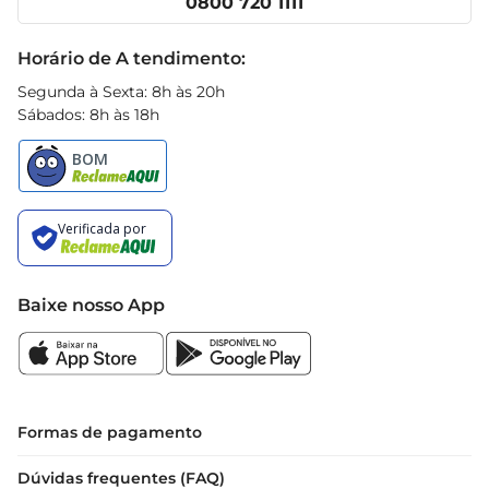
0800 720 1111
um cuidado especial para os cabelos do seu bebê, 
Receitas
promovendo saúde e bemestar desde os 
Black Friday
Horário de A tendimento:
primeiros dias de vida.
Segunda à Sexta: 8h às 20h
Sábados: 8h às 18h
Baixe nosso App
Formas de pagamento
Dúvidas frequentes (FAQ)