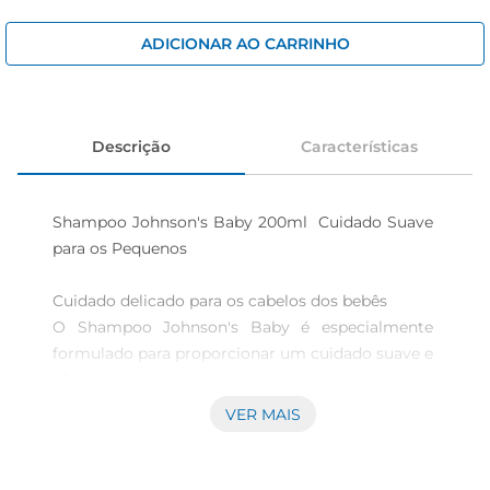
cerveja
iogurte
ADICIONAR AO CARRINHO
papel higiênico
Descrição
Características
Shampoo Johnson's Baby 200ml  Cuidado Suave 
para os Pequenos

Cuidado delicado para os cabelos dos bebês  

O Shampoo Johnson's Baby é especialmente 
formulado para proporcionar um cuidado suave e 
eficaz para os cabelos delicados dos pequenos. 
Com uma fórmula que não irrita os olhos, este 
VER MAIS
shampoo é ideal para o uso diário, garantindo 
que a hora do banho seja um momento 
agradável e tranquilo tanto para os pais quanto 