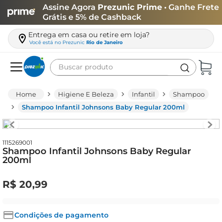
Assine Agora
Prezunic Prime
• Ganhe Frete
Grátis e 5% de Cashback
Entrega em casa ou retire em loja?
Você está no
Prezunic
Rio de Janeiro
Buscar produto
Termos mais buscados
Higiene E Beleza
Infantil
Shampoo
carne
Shampoo Infantil Johnsons Baby Regular 200ml
leite
café
1115269001
Shampoo Infantil Johnsons Baby Regular
queijo
200ml
arroz
R$
20
,
99
azeite
biscoito
Condições de pagamento