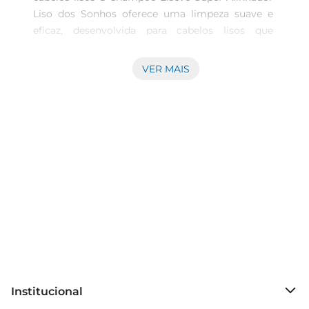
Liso dos Sonhos oferece uma limpeza suave e 
eficaz, desenvolvida para cabelos lisos que 
buscam brilho e controle do frizz. Sua fórmula 
proporciona uma sensação de maciez logo na 
VER MAIS
lavagem, facilitando o penteado e mantendo os 
fios disciplinados ao longo do dia. Fórmula 
especialmente pensada em cabelos lisos Com 
ingredientes direcionados para alinhar as 
cutículas capilares, o shampoo atua suavemente 
garantindo a saúde da fibra capilar sem ressecar. 
Além disso, promove uma limpeza que remove 
impurezas do couro cabeludo, criando uma base 
ideal para a hidratação e cuidados 
complementares. Uso prático e frequente para 
manutenção dos fios Indicado para o uso diário, 
esse shampoo é ideal para pessoas que desejam 
manter os cabelos lisos com aparência natural e 
Institucional
controlada, minimizando o surgimento de frizz e 