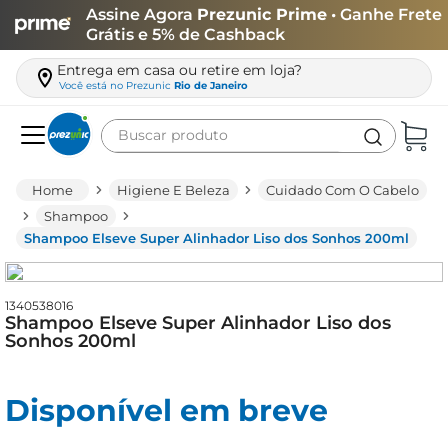
Assine Agora
Prezunic Prime
• Ganhe Frete
Grátis e 5% de Cashback
Entrega em casa ou retire em loja?
Você está no
Prezunic
Rio de Janeiro
Buscar produto
Termos mais buscados
Higiene E Beleza
Cuidado Com O Cabelo
carne
Shampoo
Shampoo Elseve Super Alinhador Liso dos Sonhos 200ml
leite
café
1340538016
queijo
Shampoo Elseve Super Alinhador Liso dos
Sonhos 200ml
arroz
azeite
Disponível em breve
biscoito