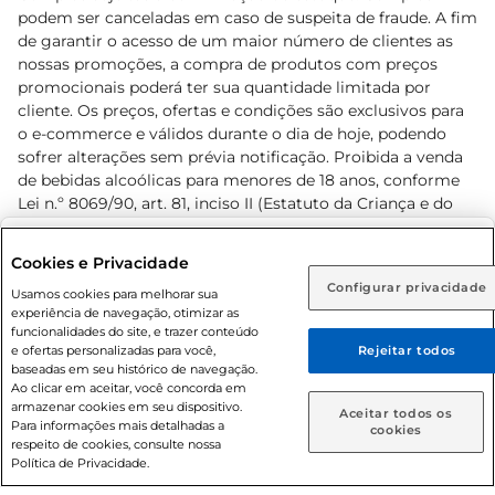
podem ser canceladas em caso de suspeita de fraude. A fim
de garantir o acesso de um maior número de clientes as
nossas promoções, a compra de produtos com preços
promocionais poderá ter sua quantidade limitada por
cliente. Os preços, ofertas e condições são exclusivos para
o e-commerce e válidos durante o dia de hoje, podendo
sofrer alterações sem prévia notificação. Proibida a venda
de bebidas alcoólicas para menores de 18 anos, conforme
Lei n.º 8069/90, art. 81, inciso II (Estatuto da Criança e do
Adolescente). Preços e condições exclusivos para o
www.prezunic.com.br
, podendo sofrer alterações sem aviso
Selecione sua região:
Cookies e Privacidade
prévio. O valor mínimo para as compras on-line é de R$
Configurar privacidade
Rio de Janeiro (RJ)
Goiás (GO)
Usamos cookies para melhorar sua
80,00.
experiência de navegação, otimizar as
Ou
funcionalidades do site, e trazer conteúdo
e ofertas personalizadas para você,
Rejeitar todos
Caso queira comprar online, informe como deseja receber
baseadas em seu histórico de navegação.
suas compras:
Ao clicar em aceitar, você concorda em
armazenar cookies em seu dispositivo.
© 2026 Copyright. Todos os direitos
Aceitar todos os
Para informações mais detalhadas a
Entrega em casa
Retire em Loja
cookies
reservados Prezunic.
respeito de cookies, consulte nossa
Política de Privacidade.