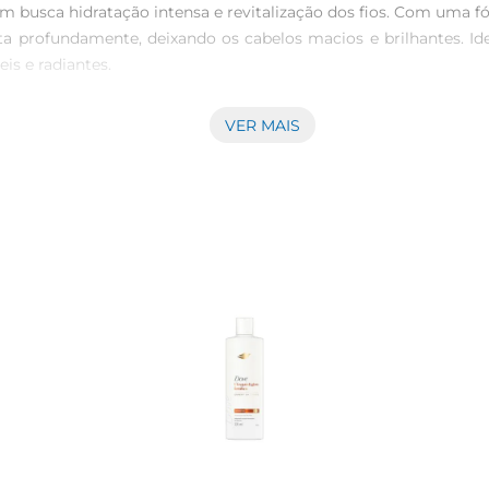
m busca hidratação intensa e revitalização dos fios. Com uma 
profundamente, deixando os cabelos macios e brilhantes. Ideal
s e radiantes.

VER MAIS
ve Hialurônico atua na fibra capilar, promovendo uma hidrat
o necessário. Ao utilizar regularmente, você notará a diferença
idade adequada do shampoo sobre os cabelos molhados, massag
Elseve para potencializar a hidratação. O uso contínuo do pr
e 400ml, ideal para uso diário. Sua fórmula é dermatologi
de parabenos, proporcionando um tratamento mais gentil e respei
Shampoo Elseve Hialurônico e descubra a sensação de fios hidra