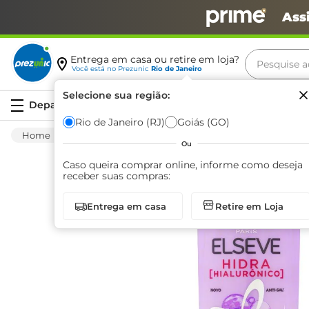
Ass
Pesquise aq
Entrega em casa ou retire em loja?
Você está no
Prezunic
Rio de Janeiro
Termos m
Selecione sua região:
Serviços
carne
Rio de Janeiro (RJ)
Goiás (GO)
Higiene E Beleza
Cuidado Com O Cabelo
leite
Ou
café
Caso queira comprar online, informe como deseja
receber suas compras:
queijo
Entrega em casa
Retire em Loja
azeite
biscoit
arroz
iogurte
papel h