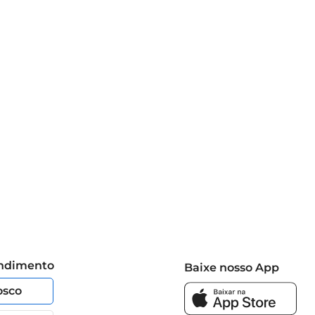
endimento
Baixe nosso App
osco