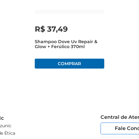
R$
37
,
49
Shampoo Dove Uv Repair &
Glow + Ferúlico 370ml
Central de At
ic
zunic
Fale Con
e Ética