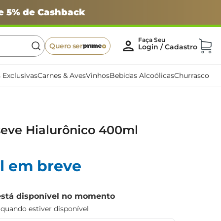
 e 5% de Cashback
Quero ser
 Exclusivas
Carnes & Aves
Vinhos
Bebidas Alcoólicas
Churrasco
eve Hialurônico 400ml
l em breve
está disponível no momento
uando estiver disponível