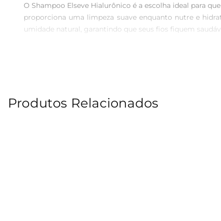
O Shampoo Elseve Hialurônico é a escolha ideal para que
proporciona uma limpeza suave enquanto nutre e hidrata 
umidade natural, garantindo que seus fios fiquem saudávei
Tecnologia Avançada para Resultados Visíveis  

Desenvolvido com tecnologia inovadora, o Shampoo Else
facilmente, permitindo que cada mecha receba o tratament
mais soltos e com um brilho incrível.

Produtos Relacionados
Uso Prático e Eficiente  

Para obter os melhores resultados, aplique uma quant
bem e, se desejar, siga como condicionador da linha 
revitalizada.

Especificações do Produto  

O Shampoo Elseve Hialurônico vem em uma embalagem d
cuidado dos seus cabelos. Além disso, o produto é livre 
Transforme a rotina de cuidados com seus cabelos com o 