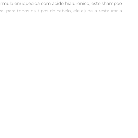
fórmula enriquecida com ácido hialurônico, este shampoo 
 para todos os tipos de cabelo, ele ajuda a restaurar a 
ação duradoura. Sua fórmula leve e cremosa se espalha 
 na textura e na aparência dos seus cabelos, que ficarão 
eando suavemente o couro cabeludo e os fios. Enxágue 
oduto garante cabelos mais saudáveis e com aparência 
camente testada, garantindo segurança e eficácia no 
toso com os fios.

tados, saudáveis e cheios de vida.