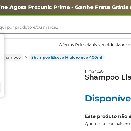
ine Agora
Prezunic Prime
• Ganhe Frete Grátis
ui por produto e/ou marca...
ais buscados
Ofertas Prime
Mais vendidos
Marcas
Shampoo
Shampoo Elseve Hialurônico 400ml
1114724020
Shampoo Els
Disponíve
o
Este produto não 
Quero que me avisem q
igiênico