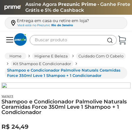
Assine Agora
Prezunic Prime
• Ganhe Frete
Grátis e 5% de Cashback
Entrega em casa ou retire em loja?
Você está no
Prezunic
Rio de Janeiro
Buscar produto
Termos mais buscados
Higiene E Beleza
Cuidado Com O Cabelo
carne
Kit Shampoo E Condicionador
Shampoo e Condicionador Palmolive Naturals Ceramidas
leite
Force 350ml Leve 1 Shampoo + 1 Condicionador
café
queijo
1661613
Shampoo e Condicionador Palmolive Naturals
arroz
Ceramidas Force 350ml Leve 1 Shampoo + 1
Condicionador
azeite
biscoito
R$
24
,
49