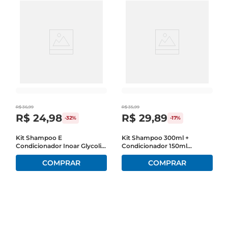
R$
36
,
99
R$
35
,
99
R$
24
,
98
R$
29
,
89
-
32%
-
17%
Kit Shampoo E
Kit Shampoo 300ml +
Condicionador Inoar Glycolic
Condicionador 150ml
500ml Cada
Pantene Equilíbrio Raiz E
Pontas