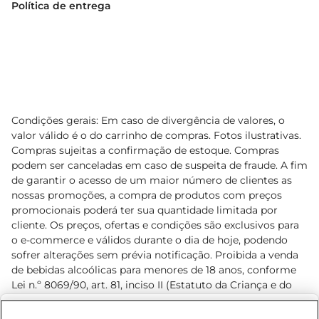
Política de entrega
Condições gerais: Em caso de divergência de valores, o
valor válido é o do carrinho de compras. Fotos ilustrativas.
Compras sujeitas a confirmação de estoque. Compras
podem ser canceladas em caso de suspeita de fraude. A fim
de garantir o acesso de um maior número de clientes as
nossas promoções, a compra de produtos com preços
promocionais poderá ter sua quantidade limitada por
cliente. Os preços, ofertas e condições são exclusivos para
o e-commerce e válidos durante o dia de hoje, podendo
sofrer alterações sem prévia notificação. Proibida a venda
de bebidas alcoólicas para menores de 18 anos, conforme
Lei n.º 8069/90, art. 81, inciso II (Estatuto da Criança e do
Adolescente). Preços e condições exclusivos para o
www.prezunic.com.br
, podendo sofrer alterações sem aviso
Selecione sua região: