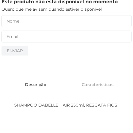
iogurte
Este produto não está disponível no momento
Quero que me avisem quando estiver disponível
papel higiênico
cerveja
ENVIAR
Descrição
Características
SHAMPOO DABELLE HAIR 250ml, RESGATA FIOS