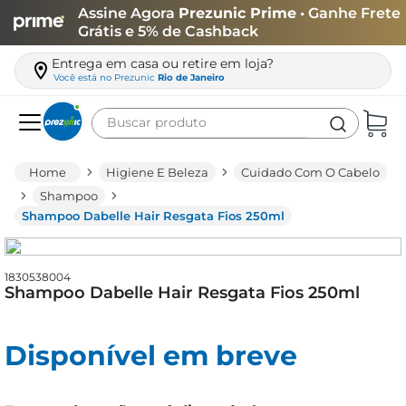
Assine Agora
Prezunic Prime
• Ganhe Frete
Grátis e 5% de Cashback
Entrega em casa ou retire em loja?
Você está no
Prezunic
Rio de Janeiro
Buscar produto
Termos mais buscados
Higiene E Beleza
Cuidado Com O Cabelo
carne
Shampoo
Shampoo Dabelle Hair Resgata Fios 250ml
leite
café
1830538004
queijo
Shampoo Dabelle Hair Resgata Fios 250ml
biscoito
azeite
Disponível em breve
arroz