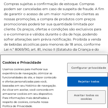
Compras sujeitas a confirmação de estoque. Compras
podem ser canceladas em caso de suspeita de fraude. A fim
de garantir o acesso de um maior número de clientes as
nossas promoções, a compra de produtos com preços
promocionais poderá ter sua quantidade limitada por
cliente. Os preços, ofertas e condições são exclusivos para
o e-commerce e válidos durante o dia de hoje, podendo
sofrer alterações sem prévia notificação. Proibida a venda
de bebidas alcoólicas para menores de 18 anos, conforme
Lei n.º 8069/90, art. 81, inciso II (Estatuto da Criança e do
Adolescente). Preços e condições exclusivos para o
www.prezunic.com.br
, podendo sofrer alterações sem aviso
Selecione sua região:
Cookies e Privacidade
prévio. O valor mínimo para as compras on-line é de R$
Configurar privacidade
Rio de Janeiro (RJ)
Goiás (GO)
Usamos cookies para melhorar sua
80,00.
experiência de navegação, otimizar as
Ou
funcionalidades do site, e trazer conteúdo
e ofertas personalizadas para você,
Rejeitar todos
Caso queira comprar online, informe como deseja receber
baseadas em seu histórico de navegação.
suas compras:
Ao clicar em aceitar, você concorda em
armazenar cookies em seu dispositivo.
© 2026 Copyright. Todos os direitos
Aceitar todos os
Para informações mais detalhadas a
Entrega em casa
Retire em Loja
cookies
reservados Prezunic.
respeito de cookies, consulte nossa
Política de Privacidade.