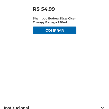
hidratação, deixando os cabelos mais fáceis de 
R$
54
,
99
pentear e com um toque suave.

Shampoo Eudora Siàge Cica-
Therapy Bisnaga 250ml
Sensação Refrescante  

Ao utilizar o Shampoo Clear Anticaspa Men, você 
sentirá uma agradável sensação de frescor no 
couro cabeludo. Essa característica é 
especialmente valorizada por homens que 
desejam não apenas cuidar dos cabelos, mas 
também ter uma experiência revigorantedurante 
o banho. A sensação de limpeza e frescor se 
estende ao longo do dia, contribuindo para uma 
autoestima elevada.

Recomendações de Uso  

Para obter os melhores resultados, aplique uma 
quantidade adequada do shampoo sobre os 
cabelos molhados, massageando suavemente o 
Institucional