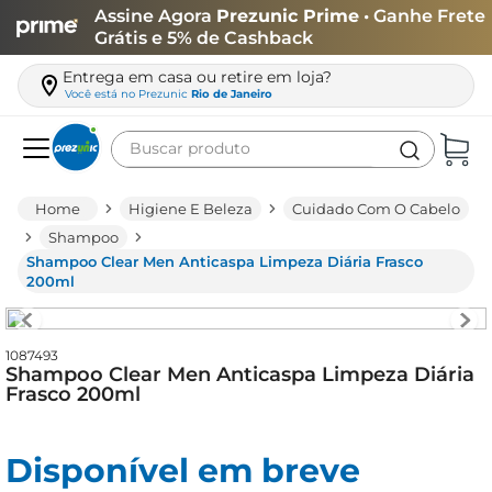
Assine Agora
Prezunic Prime
• Ganhe Frete
Grátis e 5% de Cashback
Entrega em casa ou retire em loja?
Você está no
Prezunic
Rio de Janeiro
Buscar produto
Termos mais buscados
Higiene E Beleza
Cuidado Com O Cabelo
carne
Shampoo
Shampoo Clear Men Anticaspa Limpeza Diária Frasco
leite
200ml
café
queijo
1087493
Shampoo Clear Men Anticaspa Limpeza Diária
azeite
Frasco 200ml
biscoito
arroz
Disponível em breve