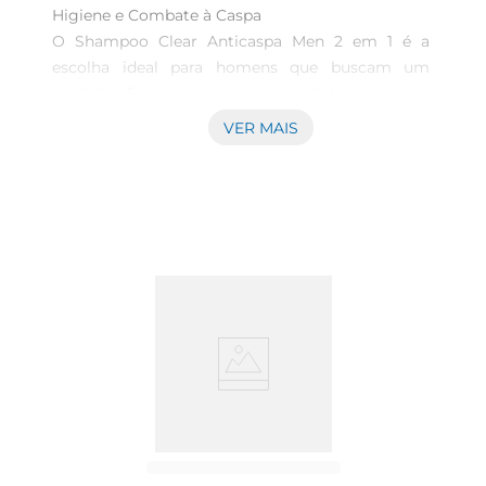
Higiene e Combate à Caspa  

O Shampoo Clear Anticaspa Men 2 em 1 é a 
escolha ideal para homens que buscam um 
cuidado eficaz e prático para os cabelos e o couro 
cabeludo. Com uma fórmula especialmente 
VER MAIS
desenvolvida, este produto não apenas limpa 
profundamente, mas também combate a caspa, 
proporcionando uma sensação de frescor e 
conforto. Com 200ml, é perfeito para o uso diário, 
garantindo que seus cabelos fiquem sempre 
saudáveis e livres de impurezas.

Fórmula Eficaz e Prática  

Este shampoo 2 em 1 combina as propriedades 
de um shampoo e um condicionador, facilitando 
a rotina de cuidados. Sua fórmula contém 
ingredientes que atuam diretamente na raiz dos 
fios, ajudando a eliminar a caspa e a prevenir seu 
retorno. Além disso, proporciona maciez e 