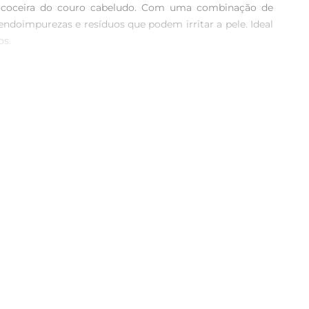
 a coceira do couro cabeludo. Com uma combinação de 
oimpurezas e resíduos que podem irritar a pele. Ideal 
s.

ro cabeludo, prevenindo a descamação e a formação de 
e de bemestar a cada lavagem. Além disso, o produto é 
a espuma rica e abundante. O aroma suave e agradável 
s fios ficam macios e com um brilho saudável, prontos 