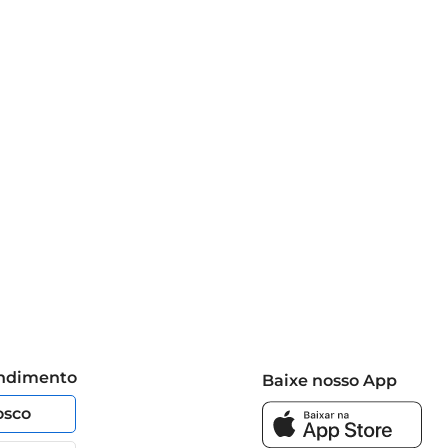
omovendo um cuidado completo para os cabelos e couro 
endimento
Baixe nosso App
osco