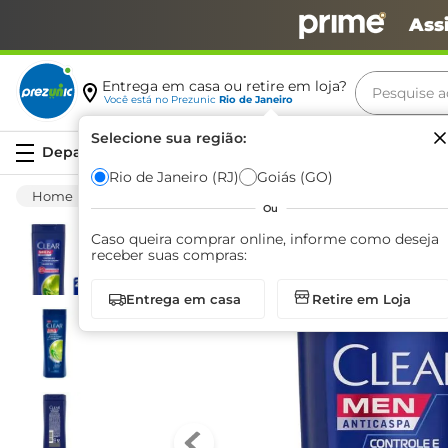
Ass
Pesquise aq
Entrega em casa ou retire em loja?
Você está no
Prezunic
Rio de Janeiro
Termos m
Selecione sua região:
Serviços
carne
Rio de Janeiro (RJ)
Goiás (GO)
Higiene E Beleza
Cuidado Com O Cabelo
leite
Ou
café
Caso queira comprar online, informe como deseja
receber suas compras:
queijo
Entrega em casa
Retire em Loja
biscoit
azeite
arroz
iogurte
papel h