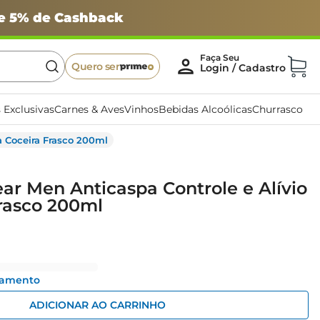
 e 5% de Cashback
Quero ser
 Exclusivas
Carnes & Aves
Vinhos
Bebidas Alcoólicas
Churrasco
a Coceira Frasco 200ml
r Men Anticaspa Controle e Alívio
rasco 200ml
gamento
ADICIONAR AO CARRINHO