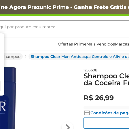
ine Agora
Prezunic Prime
• Ganhe Frete Grátis
ui por produto e/ou marca...
ais buscados
Ofertas Prime
Mais vendidos
Marcas
Shampoo
Shampoo Clear Men Anticaspa Controle e Alívio d
1255608
Shampoo Clea
da Coceira F
o
R$
26
,
99
Condições de pa
igiênico