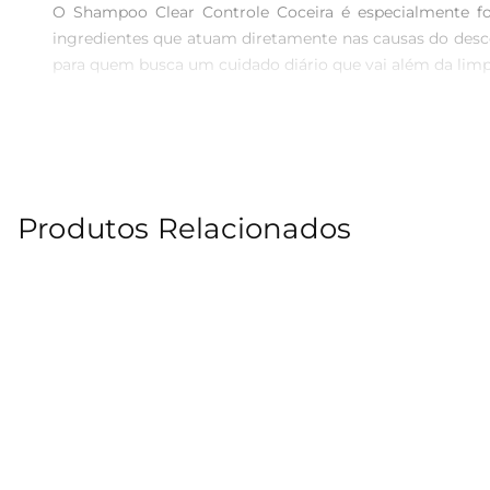
O Shampoo Clear Controle Coceira é especialmente fo
ingredientes que atuam diretamente nas causas do desc
para quem busca um cuidado diário que vai além da limp
Fórmula inovadora e eficaz  

Desenvolvido com tecnologia avançada, o Shampoo Clea
caspa. Sua fórmula leve e suave é adequada para todos
dermatologicamente testado, garantindo segurança e eficá
Produtos Relacionados
Experiência de uso agradável  

Ao aplicar o Shampoo Clear, você sentirá uma textura
transforma o momento do banho em uma experiência rela
para serem modelados como você desejar.

Especificações do produto  

 Volume: 200ml  

 Tipo de cabelo: Todos os tipos  

 Benefícios: Controle da coceira, limpeza profunda, prevenção da caspa  

 Uso: Diário  
