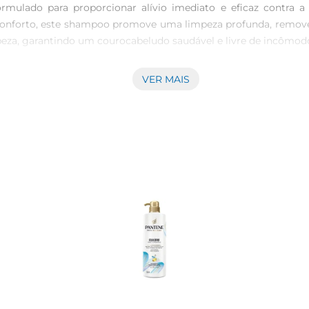
rmulado para proporcionar alívio imediato e eficaz contra
onforto, este shampoo promove uma limpeza profunda, removend
eza, garantindo um courocabeludo saudável e livre de incômodo
VER MAIS
r possui ativos que ajudam a equilibrar a oleosidade do cou
 os tipos de cabelo, proporcionando uma sensação refrescante 
cia para o uso diário.

 cremosa que se espalha facilmente pelos fios, formando um
xante, deixando os cabelos limpos e perfumados. Após o uso, o