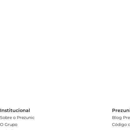
O Shampoo Clear Controle Coceira é a escolha ideal p
cabeludo. Experimente e sinta a diferença
Institucional
Prezun
Sobre o Prezunic
Blog Pre
O Grupo
Código d