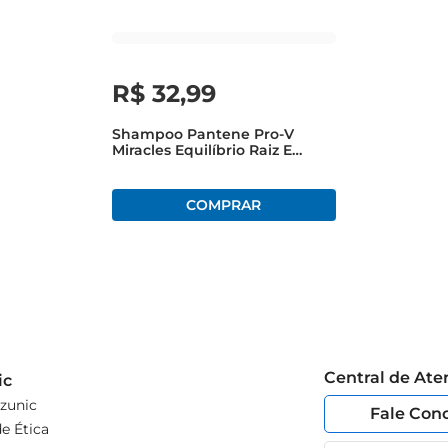
ara quem busca um produto que alie eficácia e conforto, pr
R$
32
,
99
Shampoo Pantene Pro-V
Miracles Equilíbrio Raiz E
Pontas 510ml
Central de At
ic
zunic
Fale Con
e Ética