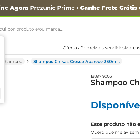
ine Agora
Prezunic Prime
• Ganhe Frete Grátis
ui por produto e/ou marca...
ais buscados
Ofertas Prime
Mais vendidos
Marcas
Shampoo
Shampoo Chikas Cresce Aparece 330ml .
1889719003
Shampoo Chi
Disponíve
o
Este produto não 
Quero que me avisem q