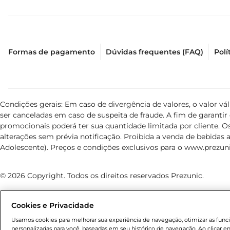
Formas de pagamento
Dúvidas frequentes (FAQ)
Polí
Condições gerais: Em caso de divergência de valores, o valor v
ser canceladas em caso de suspeita de fraude. A fim de garant
promocionais poderá ter sua quantidade limitada por cliente. Os
alterações sem prévia notificação. Proibida a venda de bebidas al
Adolescente). Preços e condições exclusivos para o
www.prezuni
© 2026 Copyright. Todos os direitos reservados Prezunic.
Cookies e Privacidade
Usamos cookies para melhorar sua experiência de navegação, otimizar as funcio
personalizadas para você, baseadas em seu histórico de navegação. Ao clicar