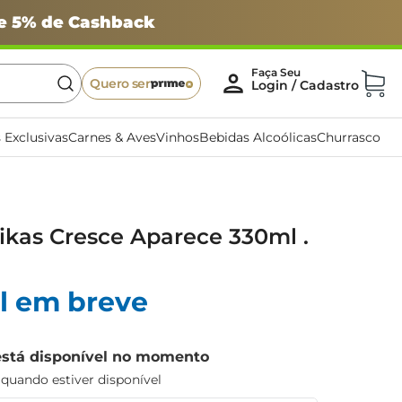
 e 5% de Cashback
Quero ser
 Exclusivas
Carnes & Aves
Vinhos
Bebidas Alcoólicas
Churrasco
kas Cresce Aparece 330ml .
l em breve
está disponível no momento
uando estiver disponível