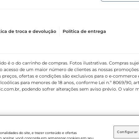
tica de troca e devolução
Política de entrega
álido é o do carrinho de compras. Fotos ilustrativas. Compras s
ir o acesso de um maior número de clientes as nossas promoçõe
 preços, ofertas e condições são exclusivos para o e-commerce e
coólicas para menores de 18 anos, conforme Lei n.º 8069/90, art. 
c.com.br
, podendo sofrer alterações sem aviso prévio. O valor 
Configurar
nalidades do site, e trazer conteúdo e ofertas
 em aceitar, você concorda em armazenar cookies em seu