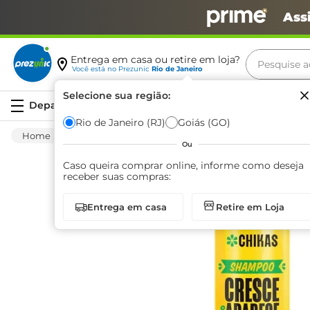
Ass
Pesquise aq
Entrega em casa ou retire em loja?
Você está no
Prezunic
Rio de Janeiro
Termos m
Selecione sua região:
Serviços
carne
Rio de Janeiro (RJ)
Goiás (GO)
Higiene E Beleza
Cuidado Com O Cabelo
leite
Ou
café
Caso queira comprar online, informe como deseja
receber suas compras:
queijo
Entrega em casa
Retire em Loja
arroz
azeite
biscoit
cerveja
iogurte