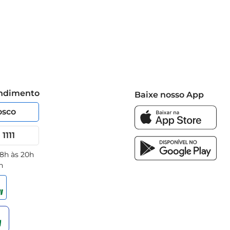
endimento
Baixe nosso App
osco
1111
 8h às 20h
h