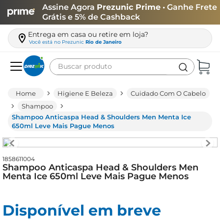
Assine Agora
Prezunic Prime
• Ganhe Frete
Grátis e 5% de Cashback
Entrega em casa ou retire em loja?
Você está no
Prezunic
Rio de Janeiro
Buscar produto
Termos mais buscados
Higiene E Beleza
Cuidado Com O Cabelo
carne
Shampoo
Shampoo Anticaspa Head & Shoulders Men Menta Ice
leite
650ml Leve Mais Pague Menos
café
queijo
1858611004
Shampoo Anticaspa Head & Shoulders Men
azeite
Menta Ice 650ml Leve Mais Pague Menos
biscoito
arroz
Disponível em breve