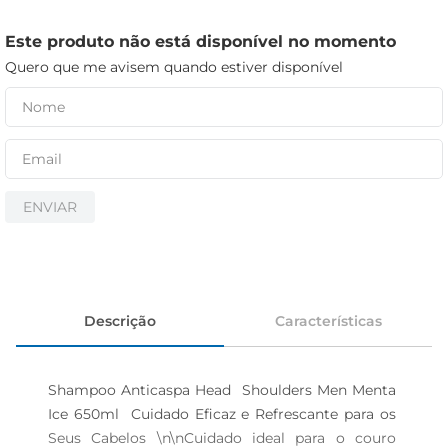
iogurte
papel higiênico
Este produto não está disponível no momento
Quero que me avisem quando estiver disponível
cerveja
ENVIAR
Descrição
Características
Shampoo Anticaspa Head  Shoulders Men Menta 
Ice 650ml  Cuidado Eficaz e Refrescante para os 
Seus Cabelos \n\nCuidado ideal para o couro 