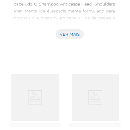
cabeludo O Shampoo Anticaspa Head  Shoulders 
Men Menta Ice é especialmente formulado para 
homens que buscam um cabelo livre de caspas e 
com uma refrescância inigualável. Com 650ml de 
produto, oferece uma experiência de uso 
VER MAIS
prolongada que garante cabelos saudáveis e bem 
cuidados a cada lavagem. \n\nAção Anticaspa 
Com sua fórmula avançada, este shampoo 
combate eficazmente as caspas desde a primeira 
lavagem. O componente ativo que atua no couro 
cabeludo elimina as causas da descamação e 
proporciona alívio da coceira, deixando a 
sensação de limpeza duradoura. É uma solução 
prática para quem enfrenta o problema de caspas 
e deseja um cabelo com aparência saudável. 
\n\nUma experiência refrescante O diferencial 
desse produto é a sua ação refrescante 
proporcionada pelo extrato de menta. Ao aplicar, 
você sente uma explosão de frescor que revigora 