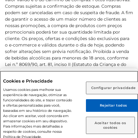
Compras sujeitas a confirmação de estoque. Compras
podem ser canceladas em caso de suspeita de fraude. A fim
de garantir o acesso de um maior número de clientes as
nossas promoções, a compra de produtos com preços
promocionais poderá ter sua quantidade limitada por
cliente. Os preços, ofertas e condições são exclusivos para
o e-commerce e válidos durante o dia de hoje, podendo
sofrer alterações sem prévia notificação. Proibida a venda
de bebidas alcoólicas para menores de 18 anos, conforme
Lei n.º 8069/90, art. 81, inciso II (Estatuto da Criança e do
Adolescente). Preços e condições exclusivos para o
www.prezunic.com.br
, podendo sofrer alterações sem aviso
Selecione sua região:
Cookies e Privacidade
prévio. O valor mínimo para as compras on-line é de R$
Configurar privacidade
Rio de Janeiro (RJ)
Goiás (GO)
Usamos cookies para melhorar sua
80,00.
experiência de navegação, otimizar as
Ou
funcionalidades do site, e trazer conteúdo
e ofertas personalizadas para você,
Rejeitar todos
Caso queira comprar online, informe como deseja receber
baseadas em seu histórico de navegação.
suas compras:
Ao clicar em aceitar, você concorda em
armazenar cookies em seu dispositivo.
© 2026 Copyright. Todos os direitos
Aceitar todos os
Para informações mais detalhadas a
Entrega em casa
Retire em Loja
cookies
reservados Prezunic.
respeito de cookies, consulte nossa
Política de Privacidade.