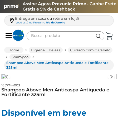
Assine Agora
Prezunic Prime
• Ganhe Frete
Grátis e 5% de Cashback
Entrega em casa ou retire em loja?
Você está no
Prezunic
Rio de Janeiro
Buscar produto
Termos mais buscados
Higiene E Beleza
Cuidado Com O Cabelo
carne
Shampoo
Shampoo Above Men Anticaspa Antiqueda e Fortificante
leite
325ml
café
queijo
1857744003
Shampoo Above Men Anticaspa Antiqueda e
biscoito
Fortificante 325ml
azeite
arroz
Disponível em breve