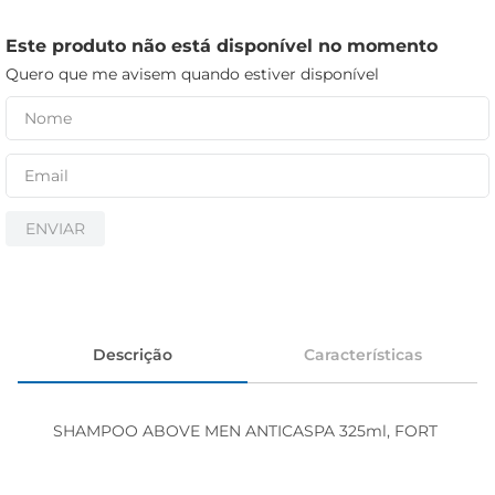
iogurte
papel higiênico
Este produto não está disponível no momento
Quero que me avisem quando estiver disponível
cerveja
ENVIAR
Descrição
Características
SHAMPOO ABOVE MEN ANTICASPA 325ml, FORT