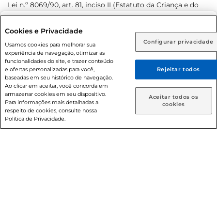
Lei n.º 8069/90, art. 81, inciso II (Estatuto da Criança e do
Adolescente). Preços e condições exclusivos para o
www.prezunic.com.br
, podendo sofrer alterações sem aviso
Selecione sua região:
Cookies e Privacidade
prévio. O valor mínimo para as compras on-line é de R$
Configurar privacidade
Rio de Janeiro (RJ)
Goiás (GO)
Usamos cookies para melhorar sua
80,00.
experiência de navegação, otimizar as
Ou
funcionalidades do site, e trazer conteúdo
e ofertas personalizadas para você,
Rejeitar todos
Caso queira comprar online, informe como deseja receber
baseadas em seu histórico de navegação.
suas compras:
Ao clicar em aceitar, você concorda em
armazenar cookies em seu dispositivo.
© 2026 Copyright. Todos os direitos
Aceitar todos os
Para informações mais detalhadas a
Entrega em casa
Retire em Loja
cookies
reservados Prezunic.
respeito de cookies, consulte nossa
Política de Privacidade.
Cencosud Brasil Comercial SA.CNPJ sob n° 39.346.861/0350-
38 . Sediada na Av. das Nações Unidas, 12.995, 21º andar, CEP:
04.578-000, Bairro Brooklin Paulista, na cidade de São Paulo
- SP.