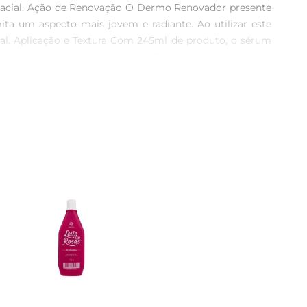
a facial. Ação de Renovação O Dermo Renovador presente 
ita um aspecto mais jovem e radiante. Ao utilizar este 
al. Aplicação e Textura Com 245ml de produto, o sérum 
idamente de suas propriedades. Seu uso é simples, e a 
agradável e reconfortante a cada aplicação. Cuidados e 
o rosto o cuidado que ela merece. Ideal para todos os 
tar em sua pele a qualquer hora do dia. A eficácia e a 
beleza natural.