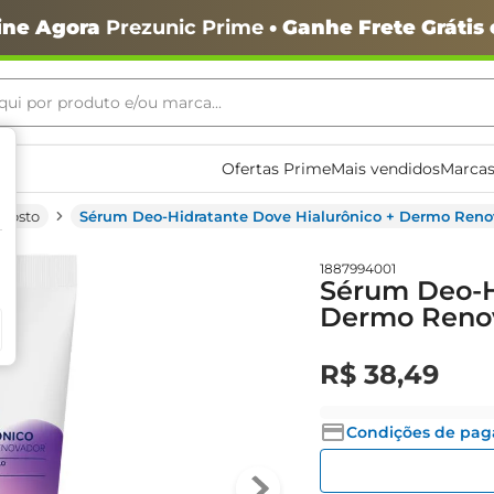
ine Agora
Prezunic Prime
• Ganhe Frete Grátis
ui por produto e/ou marca...
ais buscados
Ofertas Prime
Mais vendidos
Marcas
Rosto
Sérum Deo-Hidratante Dove Hialurônico + Dermo Ren
1887994001
Sérum Deo-H
Dermo Renov
R$
38
,
49
o
Condições de pa
igiênico