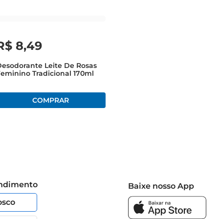
R$
8
,
49
esodorante Leite De Rosas
eminino Tradicional 170ml
endimento
Baixe nosso App
osco