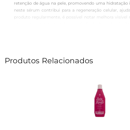
retenção de água na pele, promovendo uma hidratação in
neste sérum contribui para a regeneração celular, ajud
produto regularmente, é possível notar melhora visíve
apresenta uma textura leve e de fácil absorção, facil
recomendação é aplicálo na rotina diária, potencializa
Praticidade O uso do Sérum DeoHidratante Dove Hialurô
tipos de pele, este sérum é uma excelente adição à sua
qualidade da marca Dove asseguram que este produto se t
Produtos Relacionados