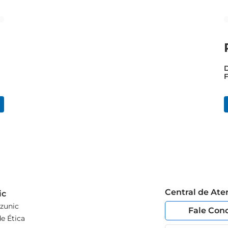
D
F
Central de At
ic
zunic
Fale Con
e Ética