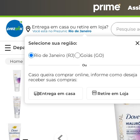
Ass
Pesquise aq
Entrega em casa ou retire em loja?
Você está no
Prezunic
Rio de Janeiro
Termos m
Selecione sua região:
Serviços
carne
Rio de Janeiro (RJ)
Goiás (GO)
Higiene E Beleza
Cuidado Com O Corpo
leite
Ou
café
Caso queira comprar online, informe como deseja
receber suas compras:
queijo
Entrega em casa
Retire em Loja
azeite
biscoit
arroz
iogurte
papel h