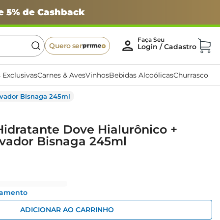
 e 5% de Cashback
Quero ser
 Exclusivas
Carnes & Aves
Vinhos
Bebidas Alcoólicas
Churrasco
ovador Bisnaga 245ml
idratante Dove Hialurônico +
ador Bisnaga 245ml
gamento
ADICIONAR AO CARRINHO