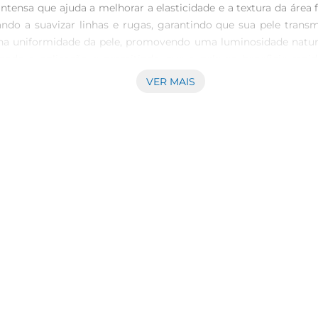
tensa que ajuda a melhorar a elasticidade e a textura da áre
ando a suavizar linhas e rugas, garantindo que sua pele transm
l na uniformidade da pele, promovendo uma luminosidade natur
itando a aplicação e permitindo que a pele se beneficie rap
ndo os resultados e proporcionando uma experiência sensorial 
VER MAIS
nico  Dermo Renovador é uma maneira prática de dar à pele d
 rotina de beleza, promovendo a sensação de conforto e bemes
orne um aliado essencial para quem valoriza o autocuidado e a 