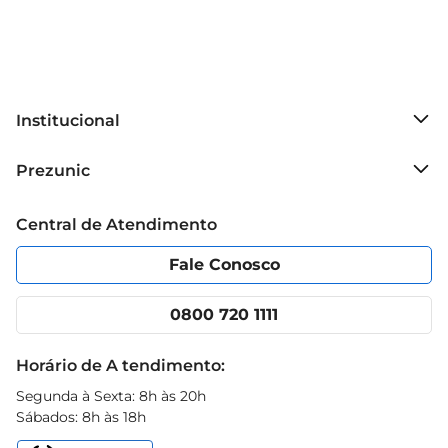
Institucional
Sobre o Prezunic
Prezunic
Grupo Cencosud
Trabalhe conosco
Blog Prezunic
Central de Atendimento
Política de Privacidade
Código de Ética
Portal do fornecedor
Encartes
Fale Conosco
Nossas lojas
App Prezunic
Cencosud Media
Clube Prezunic
0800 720 1111
Receitas
Black Friday
Horário de A tendimento:
Segunda à Sexta: 8h às 20h
Sábados: 8h às 18h