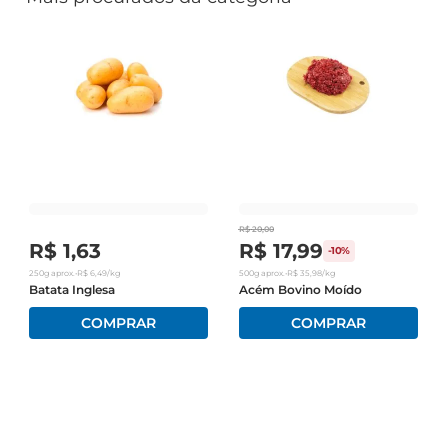
R$
20
,
00
R$
1
,
63
R$
17
,
99
-
10%
250g
aprox.
•
R$
6
,
49
/kg
500g
aprox.
•
R$
35
,
98
/kg
Batata Inglesa
Acém Bovino Moído