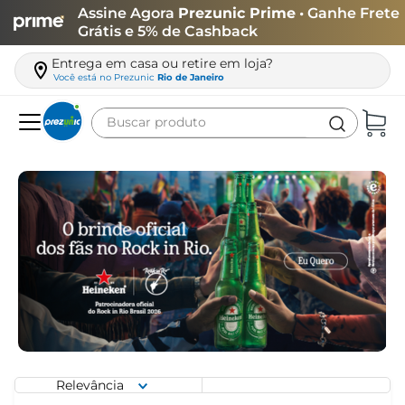
Assine Agora
Prezunic Prime
• Ganhe Frete
Grátis e 5% de Cashback
Entrega em casa ou retire em loja?
Você está no
Prezunic
Rio de Janeiro
Buscar produto
Termos mais buscados
carne
leite
café
queijo
azeite
biscoito
arroz
Relevância