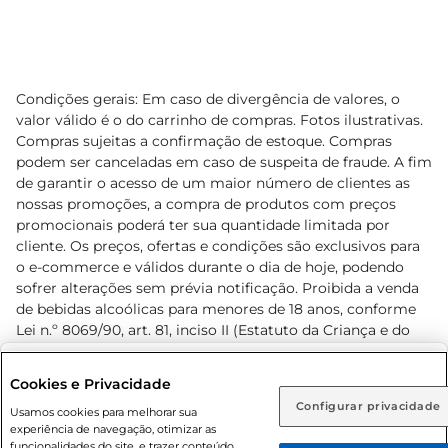
Condições gerais: Em caso de divergência de valores, o
valor válido é o do carrinho de compras. Fotos ilustrativas.
Compras sujeitas a confirmação de estoque. Compras
podem ser canceladas em caso de suspeita de fraude. A fim
de garantir o acesso de um maior número de clientes as
nossas promoções, a compra de produtos com preços
promocionais poderá ter sua quantidade limitada por
cliente. Os preços, ofertas e condições são exclusivos para
o e-commerce e válidos durante o dia de hoje, podendo
sofrer alterações sem prévia notificação. Proibida a venda
de bebidas alcoólicas para menores de 18 anos, conforme
Lei n.º 8069/90, art. 81, inciso II (Estatuto da Criança e do
Adolescente). Preços e condições exclusivos para o
www.prezunic.com.br
, podendo sofrer alterações sem aviso
Selecione sua região:
Cookies e Privacidade
prévio. O valor mínimo para as compras on-line é de R$
Configurar privacidade
Rio de Janeiro (RJ)
Goiás (GO)
Usamos cookies para melhorar sua
80,00.
experiência de navegação, otimizar as
Ou
funcionalidades do site, e trazer conteúdo