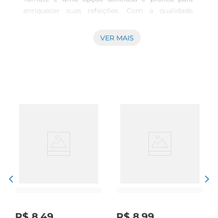
enriquecer suas refeições. Com a qualidade 
Gomes da Costa, este produto traz todo o sabor 
do mar diretamente para a sua mesa. Saborosa e 
VER MAIS
versátil, a sardinha é uma excelente fonte de 
proteína e perfeita para preparar pratos rápidos e 
nutritivos.

Qualidade Gomes da Costa  

Reconhecida por sua excelência, a marca Gomes 
da Costa oferece produtos que prezam pela 
qualidade e sabor. A sardinha é cuidadosamente 
selecionada e processada, garantindo frescor 
eum molho de tomate irresistível que realça o 
seu gosto. Cada lata de 100g é uma combinação 
perfeita que promete agradar a todos os 
paladares.

Versatilidade na Cozinha  

Seja em uma salada, uma pizza ou um patê, a 
sardinha ralada é a escolha ideal para dar um 
R$
8
,
49
R$
8
,
99