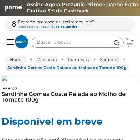
Assine Agora
Prezunic Prime
• Ganhe Frete
Grátis e 5% de Cashback
Entrega em casa ou retire em loja?
Você está no
Prezunic
Rio de Janeiro
Buscar produto
Termos mais buscados
Mercearia
Conservas
Sardinha
carne
Sardinha Gomes Costa Ralada ao Molho de Tomate 100g
leite
café
1888027
Sardinha Gomes Costa Ralada ao Molho de
queijo
Tomate 100g
arroz
Disponível em breve
azeite
biscoito