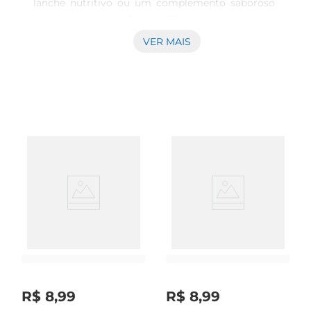
lanche nutritivo ou um complemento saboroso 
nas refeições. Com 125g de sardinhas 
selecionadas, essa conserva é ideal para quem 
VER MAIS
aprecia o gosto marcante do peixe, combinado 
com um toque especial de ervas que realçam seu 
sabor natural. Perfeita para ser utilizada em 
saladas, pastas ou até mesmo como recheio de 
sanduíches, essa sardinha traz a versatilidade que 
você precisa na sua cozinha.

Qualidade e Sabor em Cada Porção  

As sardinhas são conhecidas por serem ricas em 
ômega3, proteínas e vitaminas, tornandose uma 
excelente escolha para uma alimentação 
equilibrada. A Gomes da Costa se destaca pela 
qualidade de seus produtos, garantindo que cada 
lata contenha sardinhas frescas e saborosas, 
conservadas em um molho que combina ervas 
selecionadas. Essa combinação não só enriquece 
R$
8
,
99
R$
8
,
99
o paladar, mas também proporciona uma 