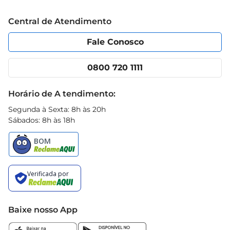
armazenar, permitindo que você tenha 
Trabalhe conosco
Blog Prezunic
Central de Atendimento
sempreum estoque em casa.
Política de Privacidade
Código de Ética
Portal do fornecedor
Encartes
Fale Conosco
Nossas lojas
App Prezunic
Cencosud Media
Clube Prezunic
0800 720 1111
Receitas
Black Friday
Horário de A tendimento:
Segunda à Sexta: 8h às 20h
Sábados: 8h às 18h
Baixe nosso App