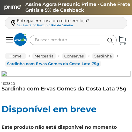
Assine Agora
Prezunic Prime
• Ganhe Frete
Grátis e 5% de Cashback
Entrega em casa ou retire em loja?
Você está no
Prezunic
Rio de Janeiro
Buscar produto
Termos mais buscados
Mercearia
Conservas
Sardinha
carne
Sardinha com Ervas Gomes da Costa Lata 75g
leite
café
1103820
Sardinha com Ervas Gomes da Costa Lata 75g
queijo
biscoito
Disponível em breve
azeite
arroz
Este produto não está disponível no momento