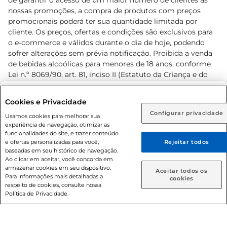
de garantir o acesso de um maior número de clientes as
nossas promoções, a compra de produtos com preços
promocionais poderá ter sua quantidade limitada por
cliente. Os preços, ofertas e condições são exclusivos para
o e-commerce e válidos durante o dia de hoje, podendo
sofrer alterações sem prévia notificação. Proibida a venda
de bebidas alcoólicas para menores de 18 anos, conforme
Lei n.º 8069/90, art. 81, inciso II (Estatuto da Criança e do
Adolescente). Preços e condições exclusivos para o
www.prezunic.com.br
, podendo sofrer alterações sem aviso
Selecione sua região:
Cookies e Privacidade
prévio. O valor mínimo para as compras on-line é de R$
Configurar privacidade
Rio de Janeiro (RJ)
Goiás (GO)
Usamos cookies para melhorar sua
80,00.
experiência de navegação, otimizar as
Ou
funcionalidades do site, e trazer conteúdo
e ofertas personalizadas para você,
Rejeitar todos
Caso queira comprar online, informe como deseja receber
baseadas em seu histórico de navegação.
suas compras:
Ao clicar em aceitar, você concorda em
armazenar cookies em seu dispositivo.
© 2026 Copyright. Todos os direitos
Aceitar todos os
Para informações mais detalhadas a
Entrega em casa
Retire em Loja
cookies
reservados Prezunic.
respeito de cookies, consulte nossa
Política de Privacidade.