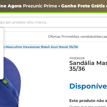
ine Agora
Prezunic Prime
• Ganhe Frete Grátis
ui por produto e/ou marca...
ais buscados
Ofertas Prime
Mais vendidos
Marcas
lia Masculina Havaianas Brasil Azul Naval 35/36
1115906028
Sandália Mas
35/36
o
Disponíve
Este produto não 
igiênico
Quero que me avisem q