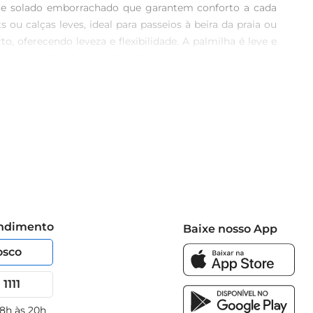
es e solado emborrachado que garantem conforto a cada 
u calças leves, ideal para passeios à beira da praia ou 
oferecendo leveza e flexibilidade. A palmilha é leve e 
e todo o dia. As sandálias Havaianas são amplamente 
meração 35/36 atende perfeitamente aos pés masculinos, 
 uma ótima opção para manter os pés frescos e arejados. 
nte o conforto que a Havaianas pode oferecer e aproveite 
endimento
Baixe nosso App
osco
1111
 8h às 20h