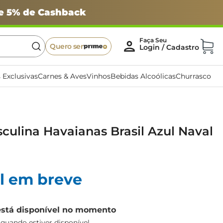
 e 5% de Cashback
Quero ser
 Exclusivas
Carnes & Aves
Vinhos
Bebidas Alcoólicas
Churrasco
culina Havaianas Brasil Azul Naval
l em breve
está disponível no momento
uando estiver disponível