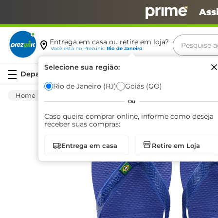
Ass
Pesquise aq
Entrega em casa ou retire em loja?
Você está no
Prezunic
Rio de Janeiro
Termos m
Selecione sua região:
Serviços
carne
Rio de Janeiro (RJ)
Goiás (GO)
Vestuário
Calçados
Sandálias
Sandá
leite
Ou
café
Caso queira comprar online, informe como deseja
receber suas compras:
queijo
Entrega em casa
Retire em Loja
biscoit
azeite
arroz
iogurte
papel h