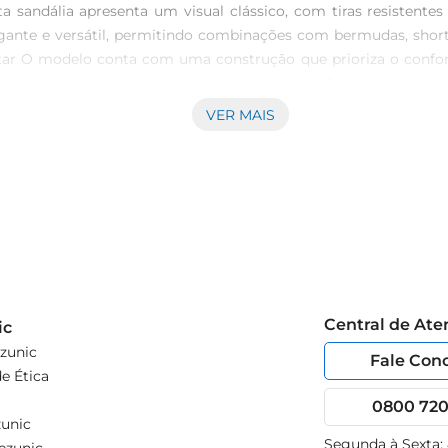
a sandália apresenta um visual clássico, com tiras resistent
nte e versátil, permitindo combinações com bermudas, shorts o
ar O modelo conta com uma construção que prioriza o conforto, 
 o que é essencial para manter os pés confortáveis durant
timento inteligente para o seu guardaroupa. Além disso, a nu
VER MAIS
a para o calor O uso de sandáliasdurante os dias mais quentes é
al, proporcionando praticidade e estilo a cada passo. Experime
Central de At
ic
zunic
Fale Con
e Ética
0800 720 
unic
Segunda à Sexta: