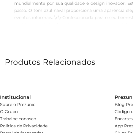
mundialmente por sua qualidade e design inovador. Est
passo. O tom azul naval proporciona uma aparência elega
eventos informais. \n\nConfeccionada para o seu bemest
acolchoada, ajudando aabsorver impacto ao caminhar,
reconhecidas por sua durabilidade, tornandose um inves
garantindo um ajuste ideal e seguro. \n\nA escolha cert
O modelo Havaianas Brasil é perfeito para o clima tropic
momentos descontraídos sem abrir mão da elegância.
Produtos Relacionados
Institucional
Prezun
Sobre o Prezunic
Blog Pre
O Grupo
Código d
Trabalhe conosco
Encartes
Política de Privacidade
App Prez