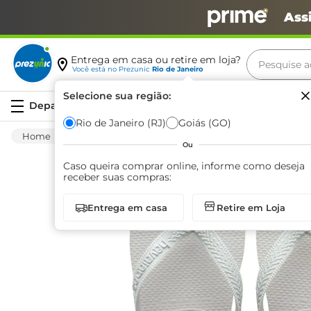
Ass
Pesquise aq
Entrega em casa ou retire em loja?
Você está no
Prezunic
Rio de Janeiro
Termos m
Selecione sua região:
Serviços
carne
Rio de Janeiro (RJ)
Goiás (GO)
Vestuário
Calçados
Sandálias
Sandá
leite
Ou
café
Caso queira comprar online, informe como deseja
receber suas compras:
queijo
Entrega em casa
Retire em Loja
azeite
biscoit
arroz
iogurte
papel h