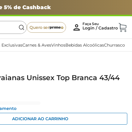
 e 5% de Cashback
Quero ser
 Exclusivas
Carnes & Aves
Vinhos
Bebidas Alcoólicas
Churrasco
aianas Unissex Top Branca 43/44
gamento
ADICIONAR AO CARRINHO