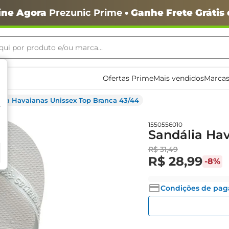
ine Agora
Prezunic Prime
• Ganhe Frete Grátis
ui por produto e/ou marca...
ais buscados
Ofertas Prime
Mais vendidos
Marcas
lia Havaianas Unissex Top Branca 43/44
1550556010
Sandália Hav
R$
31
,
49
R$
28
,
99
-
8%
o
Condições de pa
igiênico